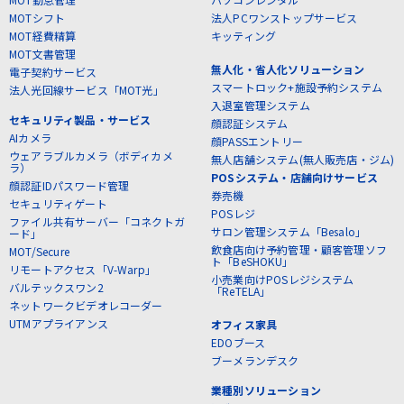
MOTシフト
法人PCワンストップサービス
MOT経費精算
キッティング
MOT文書管理
無人化・省人化ソリューション
電子契約サービス
スマートロック+施設予約システム
法人光回線サービス「MOT光」
入退室管理システム
セキュリティ製品・サービス
顔認証システム
AIカメラ
顔PASSエントリー
ウェアラブルカメラ（ボディカメ
無人店舗システム(無人販売店・ジム)
ラ）
POSシステム・店舗向けサービス
顔認証IDパスワード管理
券売機
セキュリティゲート
POSレジ
ファイル共有サーバー「コネクトガ
サロン管理システム「Besalo」
ード」
飲食店向け予約管理・顧客管理ソフ
MOT/Secure
ト「BeSHOKU」
リモートアクセス「V-Warp」
小売業向けPOSレジシステム
バルテックスワン2
「ReTELA」
ネットワークビデオレコーダー
UTMアプライアンス
オフィス家具
EDOブース
ブーメランデスク
業種別ソリューション