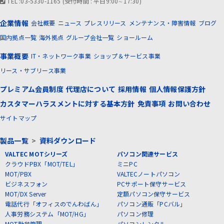
TEL :03-5330-1165 (受付時間 : 平日9:00∼17:30)
企業情報
会社概要
ニュース
プレスリリース
メンテナンス・障害情報
ブログ
国内拠点一覧
海外拠点
グループ会社一覧
ショールーム
事業概要
IT・ネットワーク事業
ショップ＆サービス事業
リース・サブリース事業
プレミアム会員制度
代理店について
採用情報
個人情報保護方針
カスタマーハラスメントに対する基本方針
免責事項
お問い合わせ
サイトマップ
製品一覧
>
資料ダウンロード
VALTEC MOTシリーズ
パソコン関連サービス
クラウドPBX「MOT/TEL」
ミニPC
MOT/PBX
VALTECノートパソコン
ビジネスフォン
PCサポート保守サービス
MOT/DX Server
定額パソコン保守サービス
電話代行「オフィスのでんわばん」
パソコン通販「PCバル」
人事労務システム「MOT/HG」
パソコン修理
MOT勤怠管理
パソコンレンタル