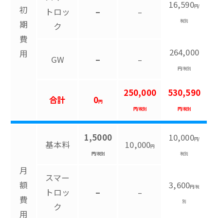
16,590
円/
初
トロッ
–
–
税別
期
ク
費
264,000
用
GW
–
–
円/税別
250,000
530,590
合計
0
円
円/税別
円/税別
1,5000
10,000
円/
基本料
10,000
円
円/税別
税別
月
スマー
額
3,600
円/税
トロッ
–
–
費
別
ク
用