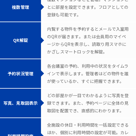
複数管理
とに部屋を設定できます。フロアとしての
登録も可能です。
内覧する物件を予約するとメールで入室用
のQRが届きます。または会員用のマイペ
QR解錠
ージからQRを表示し、読取り用スマホに
かざしスマートロックを解錠。
各会議室の予約、利用中の状況をタイムラ
予約状況管理
インで表示します。管理者はどの物件を誰
が使っているか、すぐに把握できます。
どの部屋かが一目でわかるように写真を登
写真、見取図表示
録できます。また、予約ページに全体の見
取図を配置でき、直感的にわかります。
全施設の休日・利用時間を一括設定できる
ほか、個別に利用時間の設定が可能。カレ
利用時間設定