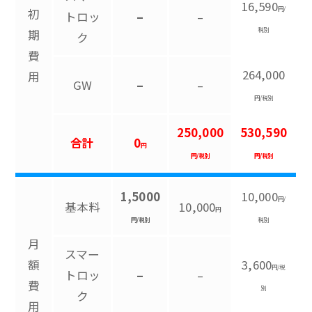
16,590
円/
初
トロッ
–
–
税別
期
ク
費
264,000
用
GW
–
–
円/税別
250,000
530,590
合計
0
円
円/税別
円/税別
1,5000
10,000
円/
基本料
10,000
円
円/税別
税別
月
スマー
額
3,600
円/税
トロッ
–
–
費
別
ク
用