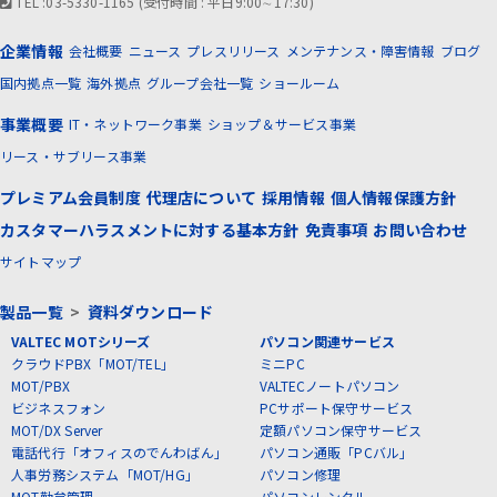
TEL :03-5330-1165 (受付時間 : 平日9:00∼17:30)
企業情報
会社概要
ニュース
プレスリリース
メンテナンス・障害情報
ブログ
国内拠点一覧
海外拠点
グループ会社一覧
ショールーム
事業概要
IT・ネットワーク事業
ショップ＆サービス事業
リース・サブリース事業
プレミアム会員制度
代理店について
採用情報
個人情報保護方針
カスタマーハラスメントに対する基本方針
免責事項
お問い合わせ
サイトマップ
製品一覧
>
資料ダウンロード
VALTEC MOTシリーズ
パソコン関連サービス
クラウドPBX「MOT/TEL」
ミニPC
MOT/PBX
VALTECノートパソコン
ビジネスフォン
PCサポート保守サービス
MOT/DX Server
定額パソコン保守サービス
電話代行「オフィスのでんわばん」
パソコン通販「PCバル」
人事労務システム「MOT/HG」
パソコン修理
MOT勤怠管理
パソコンレンタル