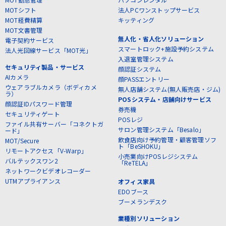
MOTシフト
法人PCワンストップサービス
MOT経費精算
キッティング
MOT文書管理
無人化・省人化ソリューション
電子契約サービス
スマートロック+施設予約システム
法人光回線サービス「MOT光」
入退室管理システム
セキュリティ製品・サービス
顔認証システム
AIカメラ
顔PASSエントリー
ウェアラブルカメラ（ボディカメ
無人店舗システム(無人販売店・ジム)
ラ）
POSシステム・店舗向けサービス
顔認証IDパスワード管理
券売機
セキュリティゲート
POSレジ
ファイル共有サーバー「コネクトガ
サロン管理システム「Besalo」
ード」
飲食店向け予約管理・顧客管理ソフ
MOT/Secure
ト「BeSHOKU」
リモートアクセス「V-Warp」
小売業向けPOSレジシステム
バルテックスワン2
「ReTELA」
ネットワークビデオレコーダー
UTMアプライアンス
オフィス家具
EDOブース
ブーメランデスク
業種別ソリューション