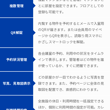
複数管理
とに部屋を設定できます。フロアとしての
登録も可能です。
内覧する物件を予約するとメールで入室用
のQRが届きます。または会員用のマイペ
QR解錠
ージからQRを表示し、読取り用スマホに
かざしスマートロックを解錠。
各会議室の予約、利用中の状況をタイムラ
予約状況管理
インで表示します。管理者はどの物件を誰
が使っているか、すぐに把握できます。
どの部屋かが一目でわかるように写真を登
写真、見取図表示
録できます。また、予約ページに全体の見
取図を配置でき、直感的にわかります。
全施設の休日・利用時間を一括設定できる
ほか、個別に利用時間の設定が可能。カレ
利用時間設定