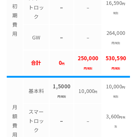
16,590
円/
初
トロッ
–
–
税別
期
ク
費
264,000
用
GW
–
–
円/税別
250,000
530,590
合計
0
円
円/税別
円/税別
1,5000
10,000
円/
基本料
10,000
円
円/税別
税別
月
スマー
額
3,600
円/税
トロッ
–
–
費
別
ク
用