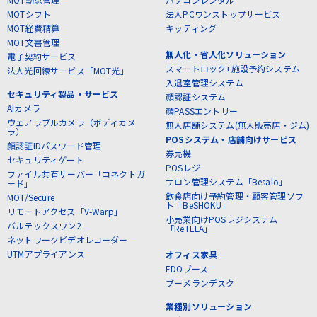
MOTシフト
法人PCワンストップサービス
MOT経費精算
キッティング
MOT文書管理
無人化・省人化ソリューション
電子契約サービス
スマートロック+施設予約システム
法人光回線サービス「MOT光」
入退室管理システム
セキュリティ製品・サービス
顔認証システム
AIカメラ
顔PASSエントリー
ウェアラブルカメラ（ボディカメ
無人店舗システム(無人販売店・ジム)
ラ）
POSシステム・店舗向けサービス
顔認証IDパスワード管理
券売機
セキュリティゲート
POSレジ
ファイル共有サーバー「コネクトガ
サロン管理システム「Besalo」
ード」
飲食店向け予約管理・顧客管理ソフ
MOT/Secure
ト「BeSHOKU」
リモートアクセス「V-Warp」
小売業向けPOSレジシステム
バルテックスワン2
「ReTELA」
ネットワークビデオレコーダー
UTMアプライアンス
オフィス家具
EDOブース
ブーメランデスク
業種別ソリューション