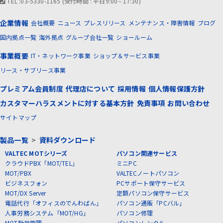
TEL :03-5330-1165 (受付時間 : 平日9:00∼17:30)
企業情報
会社概要
ニュース
プレスリリース
メンテナンス・障害情報
ブログ
国内拠点一覧
海外拠点
グループ会社一覧
ショールーム
事業概要
IT・ネットワーク事業
ショップ＆サービス事業
リース・サブリース事業
プレミアム会員制度
代理店について
採用情報
個人情報保護方針
カスタマーハラスメントに対する基本方針
免責事項
お問い合わせ
サイトマップ
製品一覧
>
資料ダウンロード
VALTEC MOTシリーズ
パソコン関連サービス
クラウドPBX「MOT/TEL」
ミニPC
MOT/PBX
VALTECノートパソコン
ビジネスフォン
PCサポート保守サービス
MOT/DX Server
定額パソコン保守サービス
電話代行「オフィスのでんわばん」
パソコン通販「PCバル」
人事労務システム「MOT/HG」
パソコン修理
MOT勤怠管理
パソコンレンタル