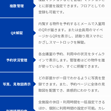
複数管理
とに部屋を設定できます。フロアとしての
登録も可能です。
内覧する物件を予約するとメールで入室用
のQRが届きます。または会員用のマイペ
QR解錠
ージからQRを表示し、読取り用スマホに
かざしスマートロックを解錠。
各会議室の予約、利用中の状況をタイムラ
予約状況管理
インで表示します。管理者はどの物件を誰
が使っているか、すぐに把握できます。
どの部屋かが一目でわかるように写真を登
写真、見取図表示
録できます。また、予約ページに全体の見
取図を配置でき、直感的にわかります。
全施設の休日・利用時間を一括設定できる
ほか、個別に利用時間の設定が可能。カレ
利用時間設定