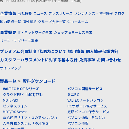
TEL :03-5330-1165 (受付時間 : 平日9:00∼17:30)
企業情報
会社概要
ニュース
プレスリリース
メンテナンス・障害情報
ブログ
国内拠点一覧
海外拠点
グループ会社一覧
ショールーム
事業概要
IT・ネットワーク事業
ショップ＆サービス事業
リース・サブリース事業
プレミアム会員制度
代理店について
採用情報
個人情報保護方針
カスタマーハラスメントに対する基本方針
免責事項
お問い合わせ
サイトマップ
製品一覧
>
資料ダウンロード
VALTEC MOTシリーズ
パソコン関連サービス
クラウドPBX「MOT/TEL」
ミニPC
MOT/PBX
VALTECノートパソコン
ビジネスフォン
PCサポート保守サービス
MOT/DX Server
定額パソコン保守サービス
電話代行「オフィスのでんわばん」
パソコン通販「PCバル」
人事労務システム「MOT/HG」
パソコン修理
MOT勤怠管理
パソコンレンタル