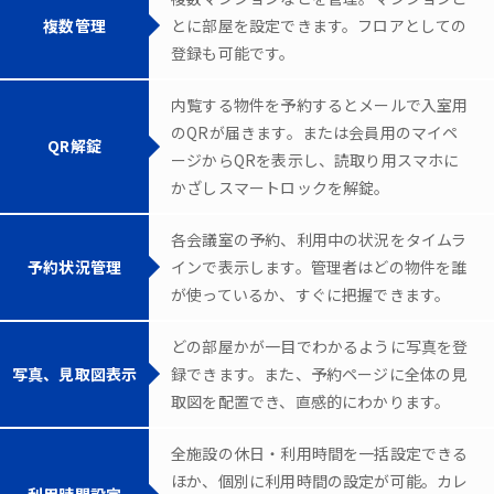
複数管理
とに部屋を設定できます。フロアとしての
登録も可能です。
内覧する物件を予約するとメールで入室用
のQRが届きます。または会員用のマイペ
QR解錠
ージからQRを表示し、読取り用スマホに
かざしスマートロックを解錠。
各会議室の予約、利用中の状況をタイムラ
予約状況管理
インで表示します。管理者はどの物件を誰
が使っているか、すぐに把握できます。
どの部屋かが一目でわかるように写真を登
写真、見取図表示
録できます。また、予約ページに全体の見
取図を配置でき、直感的にわかります。
全施設の休日・利用時間を一括設定できる
ほか、個別に利用時間の設定が可能。カレ
利用時間設定