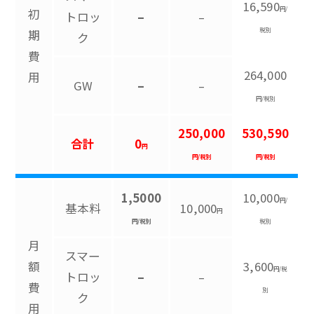
16,590
円/
初
トロッ
–
–
税別
期
ク
費
264,000
用
GW
–
–
円/税別
250,000
530,590
合計
0
円
円/税別
円/税別
1,5000
10,000
円/
基本料
10,000
円
円/税別
税別
月
スマー
額
3,600
円/税
トロッ
–
–
費
別
ク
用