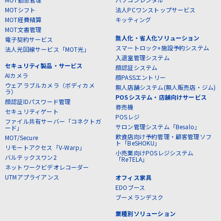
MOTシフト
法人PCワンストップサービス
MOT経費精算
キッティング
MOT文書管理
無人化・省人化ソリューション
電子契約サービス
スマートロック+施設予約システム
法人光回線サービス「MOT光」
入退室管理システム
セキュリティ製品・サービス
顔認証システム
AIカメラ
顔PASSエントリー
ウェアラブルカメラ（ボディカメ
無人店舗システム(無人販売店・ジム)
ラ）
POSシステム・店舗向けサービス
顔認証IDパスワード管理
券売機
セキュリティゲート
POSレジ
ファイル共有サーバー「コネクトガ
サロン管理システム「Besalo」
ード」
飲食店向け予約管理・顧客管理ソフ
MOT/Secure
ト「BeSHOKU」
リモートアクセス「V-Warp」
小売業向けPOSレジシステム
バルテックスワン2
「ReTELA」
ネットワークビデオレコーダー
UTMアプライアンス
オフィス家具
EDOブース
ブーメランデスク
業種別ソリューション