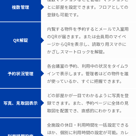
複数管理
とに部屋を設定できます。フロアとしての
登録も可能です。
内覧する物件を予約するとメールで入室用
のQRが届きます。または会員用のマイペ
QR解錠
ージからQRを表示し、読取り用スマホに
かざしスマートロックを解錠。
各会議室の予約、利用中の状況をタイムラ
予約状況管理
インで表示します。管理者はどの物件を誰
が使っているか、すぐに把握できます。
どの部屋かが一目でわかるように写真を登
写真、見取図表示
録できます。また、予約ページに全体の見
取図を配置でき、直感的にわかります。
全施設の休日・利用時間を一括設定できる
ほか、個別に利用時間の設定が可能。カレ
利用時間設定