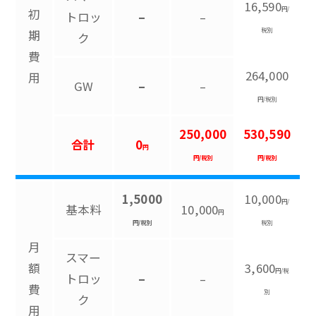
16,590
円/
初
トロッ
–
–
税別
期
ク
費
264,000
用
GW
–
–
円/税別
250,000
530,590
合計
0
円
円/税別
円/税別
1,5000
10,000
円/
基本料
10,000
円
円/税別
税別
月
スマー
額
3,600
円/税
トロッ
–
–
費
別
ク
用