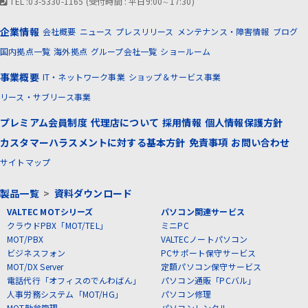
TEL :03-5330-1165 (受付時間 : 平日9:00∼17:30)
企業情報
会社概要
ニュース
プレスリリース
メンテナンス・障害情報
ブログ
国内拠点一覧
海外拠点
グループ会社一覧
ショールーム
事業概要
IT・ネットワーク事業
ショップ＆サービス事業
リース・サブリース事業
プレミアム会員制度
代理店について
採用情報
個人情報保護方針
カスタマーハラスメントに対する基本方針
免責事項
お問い合わせ
サイトマップ
製品一覧
>
資料ダウンロード
VALTEC MOTシリーズ
パソコン関連サービス
クラウドPBX「MOT/TEL」
ミニPC
MOT/PBX
VALTECノートパソコン
ビジネスフォン
PCサポート保守サービス
MOT/DX Server
定額パソコン保守サービス
電話代行「オフィスのでんわばん」
パソコン通販「PCバル」
人事労務システム「MOT/HG」
パソコン修理
MOT勤怠管理
パソコンレンタル