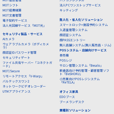
MOTシフト
法人PCワンストップサービス
MOT経費精算
キッティング
MOT文書管理
無人化・省人化ソリューション
電子契約サービス
スマートロック+施設予約システム
法人光回線サービス「MOT光」
入退室管理システム
セキュリティ製品・サービス
顔認証システム
AIカメラ
顔PASSエントリー
ウェアラブルカメラ（ボディカメ
無人店舗システム(無人販売店・ジム)
ラ）
POSシステム・店舗向けサービス
顔認証IDパスワード管理
券売機
セキュリティゲート
POSレジ
ファイル共有サーバー「コネクトガ
サロン管理システム「Besalo」
ード」
飲食店向け予約管理・顧客管理ソフ
MOT/Secure
ト「BeSHOKU」
リモートアクセス「V-Warp」
小売業向けPOSレジシステム
バルテックスワン2
「ReTELA」
ネットワークビデオレコーダー
UTMアプライアンス
オフィス家具
EDOブース
ブーメランデスク
業種別ソリューション