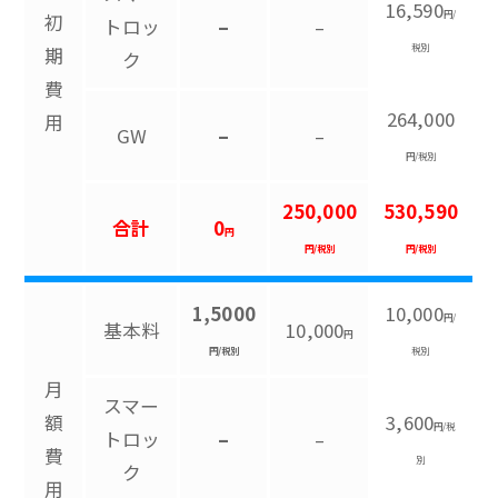
16,590
円/
初
トロッ
–
–
税別
期
ク
費
264,000
用
GW
–
–
円/税別
250,000
530,590
合計
0
円
円/税別
円/税別
1,5000
10,000
円/
基本料
10,000
円
円/税別
税別
月
スマー
額
3,600
円/税
トロッ
–
–
費
別
ク
用