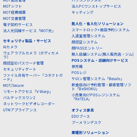
MOTシフト
法人PCワンストップサービス
MOT経費精算
キッティング
MOT文書管理
無人化・省人化ソリューション
電子契約サービス
スマートロック+施設予約システム
法人光回線サービス「MOT光」
入退室管理システム
セキュリティ製品・サービス
顔認証システム
AIカメラ
顔PASSエントリー
ウェアラブルカメラ（ボディカメ
無人店舗システム(無人販売店・ジム)
ラ）
POSシステム・店舗向けサービス
顔認証IDパスワード管理
券売機
セキュリティゲート
POSレジ
ファイル共有サーバー「コネクトガ
サロン管理システム「Besalo」
ード」
飲食店向け予約管理・顧客管理ソフ
MOT/Secure
ト「BeSHOKU」
リモートアクセス「V-Warp」
小売業向けPOSレジシステム
バルテックスワン2
「ReTELA」
ネットワークビデオレコーダー
UTMアプライアンス
オフィス家具
EDOブース
ブーメランデスク
業種別ソリューション