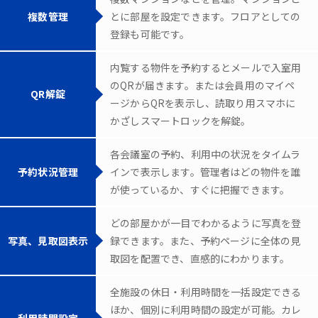
複数管理
とに部屋を設定できます。フロアとしての
登録も可能です。
内覧する物件を予約するとメールで入室用
のQRが届きます。または会員用のマイペ
QR解錠
ージからQRを表示し、読取り用スマホに
かざしスマートロックを解錠。
各会議室の予約、利用中の状況をタイムラ
予約状況管理
インで表示します。管理者はどの物件を誰
が使っているか、すぐに把握できます。
どの部屋かが一目でわかるように写真を登
写真、見取図表示
録できます。また、予約ページに全体の見
取図を配置でき、直感的にわかります。
全施設の休日・利用時間を一括設定できる
ほか、個別に利用時間の設定が可能。カレ
利用時間設定