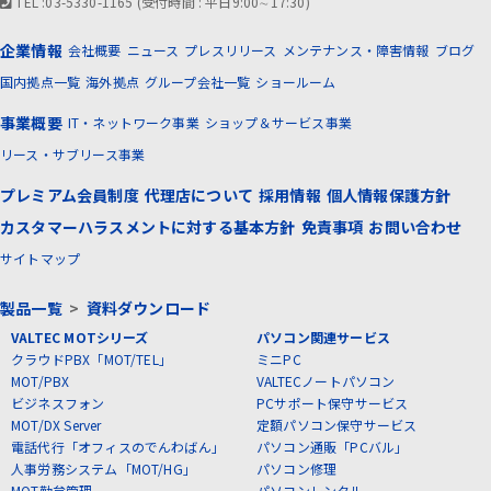
TEL :03-5330-1165 (受付時間 : 平日9:00∼17:30)
企業情報
会社概要
ニュース
プレスリリース
メンテナンス・障害情報
ブログ
国内拠点一覧
海外拠点
グループ会社一覧
ショールーム
事業概要
IT・ネットワーク事業
ショップ＆サービス事業
リース・サブリース事業
プレミアム会員制度
代理店について
採用情報
個人情報保護方針
カスタマーハラスメントに対する基本方針
免責事項
お問い合わせ
サイトマップ
製品一覧
>
資料ダウンロード
VALTEC MOTシリーズ
パソコン関連サービス
クラウドPBX「MOT/TEL」
ミニPC
MOT/PBX
VALTECノートパソコン
ビジネスフォン
PCサポート保守サービス
MOT/DX Server
定額パソコン保守サービス
電話代行「オフィスのでんわばん」
パソコン通販「PCバル」
人事労務システム「MOT/HG」
パソコン修理
MOT勤怠管理
パソコンレンタル