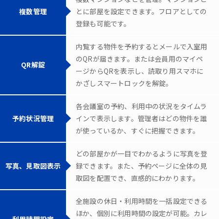
複数管理
とに部屋を設定できます。フロアとしての
登録も可能です。
内覧する物件を予約するとメールで入室用
のQRが届きます。または会員用のマイペ
QR解錠
ージからQRを表示し、読取り用スマホに
かざしスマートロックを解錠。
各会議室の予約、利用中の状況をタイムラ
予約状況管理
インで表示します。管理者はどの物件を誰
が使っているか、すぐに把握できます。
どの部屋かが一目でわかるように写真を登
写真、見取図表示
録できます。また、予約ページに全体の見
取図を配置でき、直感的にわかります。
全施設の休日・利用時間を一括設定できる
ほか、個別に利用時間の設定が可能。カレ
利用時間設定