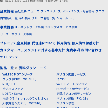
TEL :03-5330-1165 (受付時間 : 平日9:00∼17:30)
企業情報
会社概要
ニュース
プレスリリース
メンテナンス・障害情報
ブログ
国内拠点一覧
海外拠点
グループ会社一覧
ショールーム
事業概要
IT・ネットワーク事業
ショップ＆サービス事業
リース・サブリース事業
プレミアム会員制度
代理店について
採用情報
個人情報保護方針
カスタマーハラスメントに対する基本方針
免責事項
お問い合わせ
サイトマップ
製品一覧
>
資料ダウンロード
VALTEC MOTシリーズ
パソコン関連サービス
クラウドPBX「MOT/TEL」
ミニPC
MOT/PBX
VALTECノートパソコン
ビジネスフォン
PCサポート保守サービス
MOT/DX Server
定額パソコン保守サービス
電話代行「オフィスのでんわばん」
パソコン通販「PCバル」
人事労務システム「MOT/HG」
パソコン修理
MOT勤怠管理
パソコンレンタル