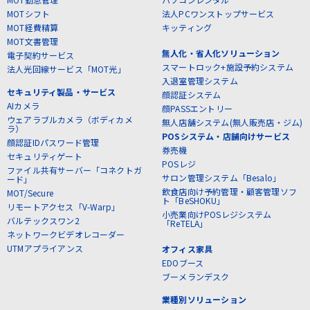
MOTシフト
法人PCワンストップサービス
MOT経費精算
キッティング
MOT文書管理
無人化・省人化ソリューション
電子契約サービス
スマートロック+施設予約システム
法人光回線サービス「MOT光」
入退室管理システム
セキュリティ製品・サービス
顔認証システム
AIカメラ
顔PASSエントリー
ウェアラブルカメラ（ボディカメ
無人店舗システム(無人販売店・ジム)
ラ）
POSシステム・店舗向けサービス
顔認証IDパスワード管理
券売機
セキュリティゲート
POSレジ
ファイル共有サーバー「コネクトガ
サロン管理システム「Besalo」
ード」
飲食店向け予約管理・顧客管理ソフ
MOT/Secure
ト「BeSHOKU」
リモートアクセス「V-Warp」
小売業向けPOSレジシステム
バルテックスワン2
「ReTELA」
ネットワークビデオレコーダー
UTMアプライアンス
オフィス家具
EDOブース
ブーメランデスク
業種別ソリューション