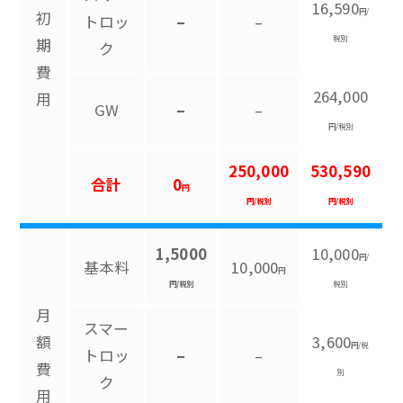
16,590
円/
初
トロッ
–
–
税別
期
ク
費
264,000
用
GW
–
–
円/税別
250,000
530,590
合計
0
円
円/税別
円/税別
1,5000
10,000
円/
基本料
10,000
円
円/税別
税別
月
スマー
額
3,600
円/税
トロッ
–
–
費
別
ク
用