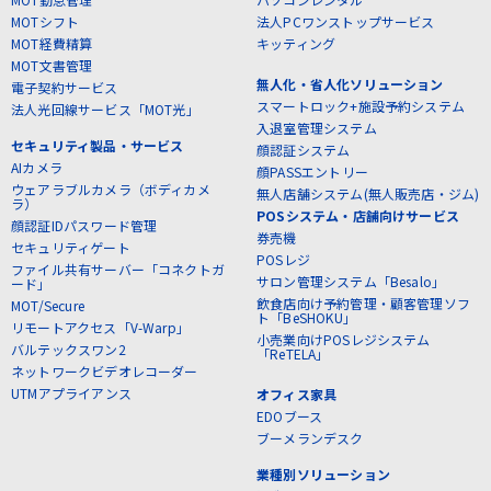
MOTシフト
法人PCワンストップサービス
MOT経費精算
キッティング
MOT文書管理
無人化・省人化ソリューション
電子契約サービス
スマートロック+施設予約システム
法人光回線サービス「MOT光」
入退室管理システム
セキュリティ製品・サービス
顔認証システム
AIカメラ
顔PASSエントリー
ウェアラブルカメラ（ボディカメ
無人店舗システム(無人販売店・ジム)
ラ）
POSシステム・店舗向けサービス
顔認証IDパスワード管理
券売機
セキュリティゲート
POSレジ
ファイル共有サーバー「コネクトガ
サロン管理システム「Besalo」
ード」
飲食店向け予約管理・顧客管理ソフ
MOT/Secure
ト「BeSHOKU」
リモートアクセス「V-Warp」
小売業向けPOSレジシステム
バルテックスワン2
「ReTELA」
ネットワークビデオレコーダー
UTMアプライアンス
オフィス家具
EDOブース
ブーメランデスク
業種別ソリューション