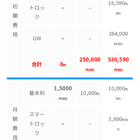
16,590
円/
初
トロッ
–
–
税別
期
ク
費
264,000
用
GW
–
–
円/税別
250,000
530,590
合計
0
円
円/税別
円/税別
1,5000
10,000
円/
基本料
10,000
円
円/税別
税別
月
スマー
額
3,600
円/税
トロッ
–
–
費
別
ク
用