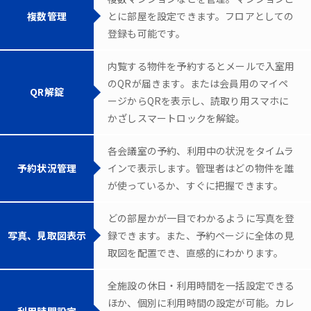
複数管理
とに部屋を設定できます。フロアとしての
登録も可能です。
内覧する物件を予約するとメールで入室用
のQRが届きます。または会員用のマイペ
QR解錠
ージからQRを表示し、読取り用スマホに
かざしスマートロックを解錠。
各会議室の予約、利用中の状況をタイムラ
予約状況管理
インで表示します。管理者はどの物件を誰
が使っているか、すぐに把握できます。
どの部屋かが一目でわかるように写真を登
写真、見取図表示
録できます。また、予約ページに全体の見
取図を配置でき、直感的にわかります。
全施設の休日・利用時間を一括設定できる
ほか、個別に利用時間の設定が可能。カレ
利用時間設定