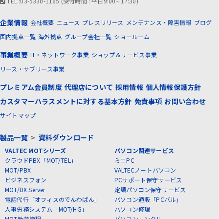
TEL :03-5330-1165 (受付時間 : 平日9:00∼17:30)
企業情報
会社概要
ニュース
プレスリリース
メンテナンス・障害情報
ブログ
国内拠点一覧
海外拠点
グループ会社一覧
ショールーム
事業概要
IT・ネットワーク事業
ショップ＆サービス事業
リース・サブリース事業
プレミアム会員制度
代理店について
採用情報
個人情報保護方針
カスタマーハラスメントに対する基本方針
免責事項
お問い合わせ
サイトマップ
製品一覧
>
資料ダウンロード
VALTEC MOTシリーズ
パソコン関連サービス
クラウドPBX「MOT/TEL」
ミニPC
MOT/PBX
VALTECノートパソコン
ビジネスフォン
PCサポート保守サービス
MOT/DX Server
定額パソコン保守サービス
電話代行「オフィスのでんわばん」
パソコン通販「PCバル」
人事労務システム「MOT/HG」
パソコン修理
MOT勤怠管理
パソコンレンタル