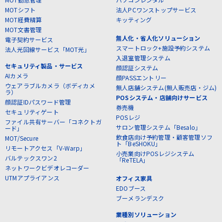
MOTシフト
法人PCワンストップサービス
MOT経費精算
キッティング
MOT文書管理
無人化・省人化ソリューション
電子契約サービス
スマートロック+施設予約システム
法人光回線サービス「MOT光」
入退室管理システム
セキュリティ製品・サービス
顔認証システム
AIカメラ
顔PASSエントリー
ウェアラブルカメラ（ボディカメ
無人店舗システム(無人販売店・ジム)
ラ）
POSシステム・店舗向けサービス
顔認証IDパスワード管理
券売機
セキュリティゲート
POSレジ
ファイル共有サーバー「コネクトガ
サロン管理システム「Besalo」
ード」
飲食店向け予約管理・顧客管理ソフ
MOT/Secure
ト「BeSHOKU」
リモートアクセス「V-Warp」
小売業向けPOSレジシステム
バルテックスワン2
「ReTELA」
ネットワークビデオレコーダー
UTMアプライアンス
オフィス家具
EDOブース
ブーメランデスク
業種別ソリューション