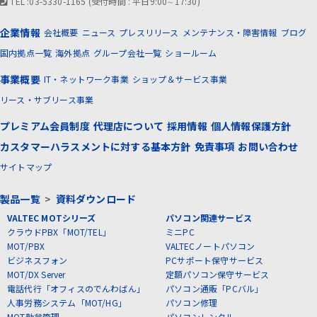
TEL :03-5330-1165 (受付時間 : 平日9:00∼17:30)
企業情報
会社概要
ニュース
プレスリリース
メンテナンス・障害情報
ブログ
国内拠点一覧
海外拠点
グループ会社一覧
ショールーム
事業概要
IT・ネットワーク事業
ショップ＆サービス事業
リース・サブリース事業
プレミアム会員制度
代理店について
採用情報
個人情報保護方針
カスタマーハラスメントに対する基本方針
免責事項
お問い合わせ
サイトマップ
製品一覧
>
資料ダウンロード
VALTEC MOTシリーズ
パソコン関連サービス
クラウドPBX「MOT/TEL」
ミニPC
MOT/PBX
VALTECノートパソコン
ビジネスフォン
PCサポート保守サービス
MOT/DX Server
定額パソコン保守サービス
電話代行「オフィスのでんわばん」
パソコン通販「PCバル」
人事労務システム「MOT/HG」
パソコン修理
MOT勤怠管理
パソコンレンタル