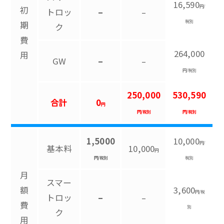
16,590
円/
初
トロッ
–
–
税別
期
ク
費
264,000
用
GW
–
–
円/税別
250,000
530,590
合計
0
円
円/税別
円/税別
1,5000
10,000
円/
基本料
10,000
円
円/税別
税別
月
スマー
額
3,600
円/税
トロッ
–
–
費
別
ク
用