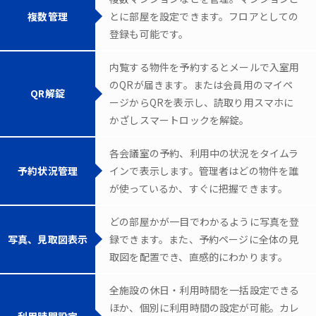
複数管理
とに部屋を設定できます。フロアとしての
登録も可能です。
内覧する物件を予約するとメールで入室用
のQRが届きます。または会員用のマイペ
QR解錠
ージからQRを表示し、読取り用スマホに
かざしスマートロックを解錠。
各会議室の予約、利用中の状況をタイムラ
予約状況管理
インで表示します。管理者はどの物件を誰
が使っているか、すぐに把握できます。
どの部屋かが一目でわかるように写真を登
写真、見取図表示
録できます。また、予約ページに全体の見
取図を配置でき、直感的にわかります。
全施設の休日・利用時間を一括設定できる
ほか、個別に利用時間の設定が可能。カレ
利用時間設定