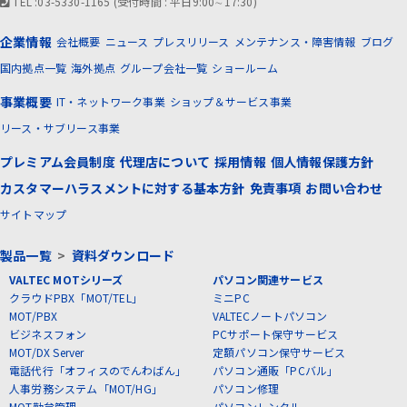
TEL :03-5330-1165 (受付時間 : 平日9:00∼17:30)
企業情報
会社概要
ニュース
プレスリリース
メンテナンス・障害情報
ブログ
国内拠点一覧
海外拠点
グループ会社一覧
ショールーム
事業概要
IT・ネットワーク事業
ショップ＆サービス事業
リース・サブリース事業
プレミアム会員制度
代理店について
採用情報
個人情報保護方針
カスタマーハラスメントに対する基本方針
免責事項
お問い合わせ
サイトマップ
製品一覧
>
資料ダウンロード
VALTEC MOTシリーズ
パソコン関連サービス
クラウドPBX「MOT/TEL」
ミニPC
MOT/PBX
VALTECノートパソコン
ビジネスフォン
PCサポート保守サービス
MOT/DX Server
定額パソコン保守サービス
電話代行「オフィスのでんわばん」
パソコン通販「PCバル」
人事労務システム「MOT/HG」
パソコン修理
MOT勤怠管理
パソコンレンタル