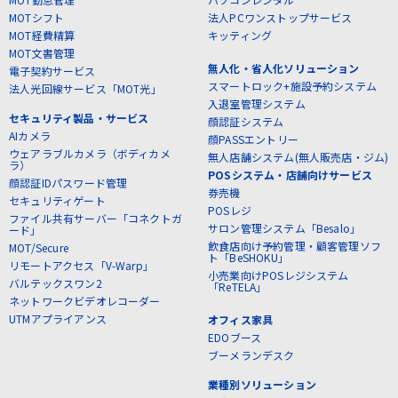
MOTシフト
法人PCワンストップサービス
MOT経費精算
キッティング
MOT文書管理
無人化・省人化ソリューション
電子契約サービス
スマートロック+施設予約システム
法人光回線サービス「MOT光」
入退室管理システム
セキュリティ製品・サービス
顔認証システム
AIカメラ
顔PASSエントリー
ウェアラブルカメラ（ボディカメ
無人店舗システム(無人販売店・ジム)
ラ）
POSシステム・店舗向けサービス
顔認証IDパスワード管理
券売機
セキュリティゲート
POSレジ
ファイル共有サーバー「コネクトガ
サロン管理システム「Besalo」
ード」
飲食店向け予約管理・顧客管理ソフ
MOT/Secure
ト「BeSHOKU」
リモートアクセス「V-Warp」
小売業向けPOSレジシステム
バルテックスワン2
「ReTELA」
ネットワークビデオレコーダー
UTMアプライアンス
オフィス家具
EDOブース
ブーメランデスク
業種別ソリューション