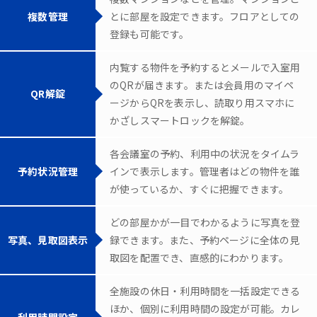
複数管理
とに部屋を設定できます。フロアとしての
登録も可能です。
内覧する物件を予約するとメールで入室用
のQRが届きます。または会員用のマイペ
QR解錠
ージからQRを表示し、読取り用スマホに
かざしスマートロックを解錠。
各会議室の予約、利用中の状況をタイムラ
予約状況管理
インで表示します。管理者はどの物件を誰
が使っているか、すぐに把握できます。
どの部屋かが一目でわかるように写真を登
写真、見取図表示
録できます。また、予約ページに全体の見
取図を配置でき、直感的にわかります。
全施設の休日・利用時間を一括設定できる
ほか、個別に利用時間の設定が可能。カレ
利用時間設定