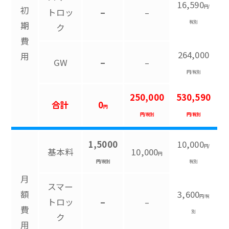
16,590
円/
初
トロッ
–
–
税別
期
ク
費
264,000
用
GW
–
–
円/税別
250,000
530,590
合計
0
円
円/税別
円/税別
1,5000
10,000
円/
基本料
10,000
円
円/税別
税別
月
スマー
額
3,600
円/税
トロッ
–
–
費
別
ク
用