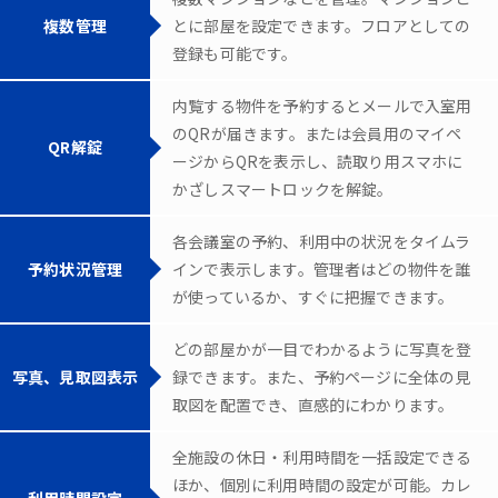
複数管理
とに部屋を設定できます。フロアとしての
登録も可能です。
内覧する物件を予約するとメールで入室用
のQRが届きます。または会員用のマイペ
QR解錠
ージからQRを表示し、読取り用スマホに
かざしスマートロックを解錠。
各会議室の予約、利用中の状況をタイムラ
予約状況管理
インで表示します。管理者はどの物件を誰
が使っているか、すぐに把握できます。
どの部屋かが一目でわかるように写真を登
写真、見取図表示
録できます。また、予約ページに全体の見
取図を配置でき、直感的にわかります。
全施設の休日・利用時間を一括設定できる
ほか、個別に利用時間の設定が可能。カレ
利用時間設定