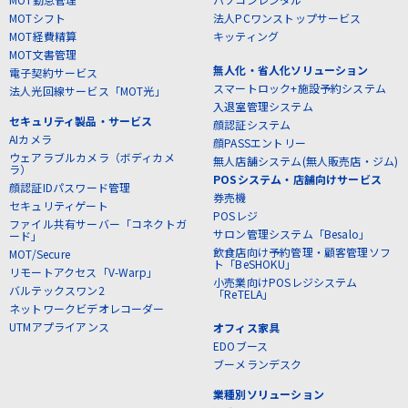
MOTシフト
法人PCワンストップサービス
MOT経費精算
キッティング
MOT文書管理
無人化・省人化ソリューション
電子契約サービス
スマートロック+施設予約システム
法人光回線サービス「MOT光」
入退室管理システム
セキュリティ製品・サービス
顔認証システム
AIカメラ
顔PASSエントリー
ウェアラブルカメラ（ボディカメ
無人店舗システム(無人販売店・ジム)
ラ）
POSシステム・店舗向けサービス
顔認証IDパスワード管理
券売機
セキュリティゲート
POSレジ
ファイル共有サーバー「コネクトガ
サロン管理システム「Besalo」
ード」
飲食店向け予約管理・顧客管理ソフ
MOT/Secure
ト「BeSHOKU」
リモートアクセス「V-Warp」
小売業向けPOSレジシステム
バルテックスワン2
「ReTELA」
ネットワークビデオレコーダー
UTMアプライアンス
オフィス家具
EDOブース
ブーメランデスク
業種別ソリューション