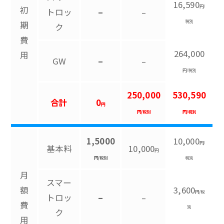
16,590
円/
初
トロッ
–
–
税別
期
ク
費
264,000
用
GW
–
–
円/税別
250,000
530,590
合計
0
円
円/税別
円/税別
1,5000
10,000
円/
基本料
10,000
円
円/税別
税別
月
スマー
額
3,600
円/税
トロッ
–
–
費
別
ク
用