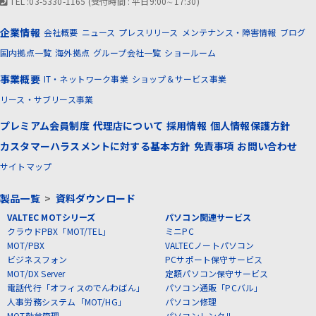
TEL :03-5330-1165 (受付時間 : 平日9:00∼17:30)
企業情報
会社概要
ニュース
プレスリリース
メンテナンス・障害情報
ブログ
国内拠点一覧
海外拠点
グループ会社一覧
ショールーム
事業概要
IT・ネットワーク事業
ショップ＆サービス事業
リース・サブリース事業
プレミアム会員制度
代理店について
採用情報
個人情報保護方針
カスタマーハラスメントに対する基本方針
免責事項
お問い合わせ
サイトマップ
製品一覧
>
資料ダウンロード
VALTEC MOTシリーズ
パソコン関連サービス
クラウドPBX「MOT/TEL」
ミニPC
MOT/PBX
VALTECノートパソコン
ビジネスフォン
PCサポート保守サービス
MOT/DX Server
定額パソコン保守サービス
電話代行「オフィスのでんわばん」
パソコン通販「PCバル」
人事労務システム「MOT/HG」
パソコン修理
MOT勤怠管理
パソコンレンタル