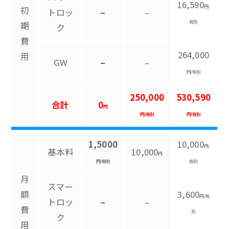
16,590
円/
初
トロッ
–
–
税別
期
ク
費
264,000
用
GW
–
–
円/税別
250,000
530,590
合計
0
円
円/税別
円/税別
1,5000
10,000
円/
基本料
10,000
円
円/税別
税別
月
スマー
額
3,600
円/税
トロッ
–
–
費
別
ク
用