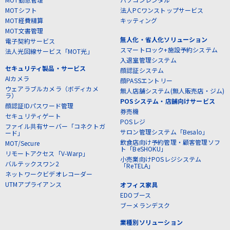
MOTシフト
法人PCワンストップサービス
MOT経費精算
キッティング
MOT文書管理
無人化・省人化ソリューション
電子契約サービス
スマートロック+施設予約システム
法人光回線サービス「MOT光」
入退室管理システム
セキュリティ製品・サービス
顔認証システム
AIカメラ
顔PASSエントリー
ウェアラブルカメラ（ボディカメ
無人店舗システム(無人販売店・ジム)
ラ）
POSシステム・店舗向けサービス
顔認証IDパスワード管理
券売機
セキュリティゲート
POSレジ
ファイル共有サーバー「コネクトガ
サロン管理システム「Besalo」
ード」
飲食店向け予約管理・顧客管理ソフ
MOT/Secure
ト「BeSHOKU」
リモートアクセス「V-Warp」
小売業向けPOSレジシステム
バルテックスワン2
「ReTELA」
ネットワークビデオレコーダー
UTMアプライアンス
オフィス家具
EDOブース
ブーメランデスク
業種別ソリューション