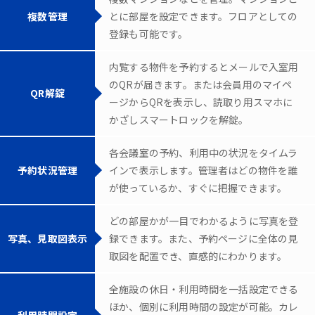
複数管理
とに部屋を設定できます。フロアとしての
登録も可能です。
内覧する物件を予約するとメールで入室用
のQRが届きます。または会員用のマイペ
QR解錠
ージからQRを表示し、読取り用スマホに
かざしスマートロックを解錠。
各会議室の予約、利用中の状況をタイムラ
予約状況管理
インで表示します。管理者はどの物件を誰
が使っているか、すぐに把握できます。
どの部屋かが一目でわかるように写真を登
写真、見取図表示
録できます。また、予約ページに全体の見
取図を配置でき、直感的にわかります。
全施設の休日・利用時間を一括設定できる
ほか、個別に利用時間の設定が可能。カレ
利用時間設定