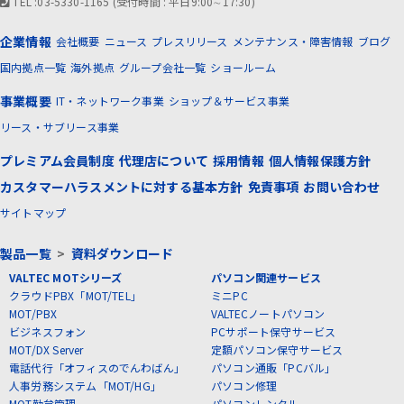
TEL :03-5330-1165 (受付時間 : 平日9:00∼17:30)
企業情報
会社概要
ニュース
プレスリリース
メンテナンス・障害情報
ブログ
国内拠点一覧
海外拠点
グループ会社一覧
ショールーム
事業概要
IT・ネットワーク事業
ショップ＆サービス事業
リース・サブリース事業
プレミアム会員制度
代理店について
採用情報
個人情報保護方針
カスタマーハラスメントに対する基本方針
免責事項
お問い合わせ
サイトマップ
製品一覧
>
資料ダウンロード
VALTEC MOTシリーズ
パソコン関連サービス
クラウドPBX「MOT/TEL」
ミニPC
MOT/PBX
VALTECノートパソコン
ビジネスフォン
PCサポート保守サービス
MOT/DX Server
定額パソコン保守サービス
電話代行「オフィスのでんわばん」
パソコン通販「PCバル」
人事労務システム「MOT/HG」
パソコン修理
MOT勤怠管理
パソコンレンタル