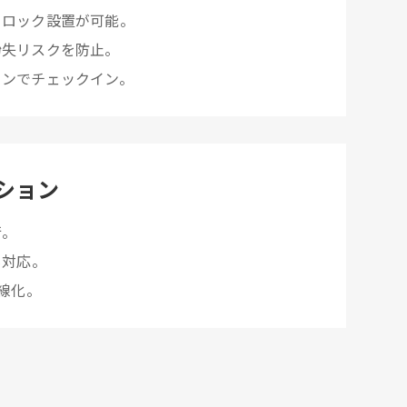
トロック設置が可能。
紛失リスクを防止。
ォンでチェックイン。
ション
行。
も対応。
内線化。