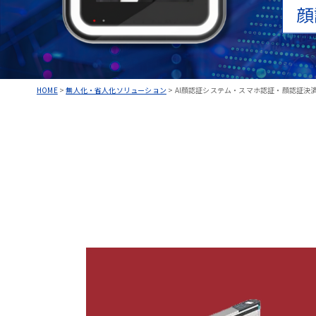
顔
HOME
>
無人化・省人化ソリューション
>
AI顔認証システム・スマホ認証・顔認証決