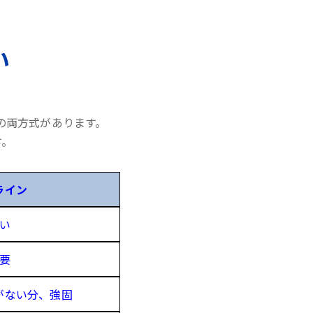
い
の両方式があります。
す。
ライン
い
要
がない分、強固