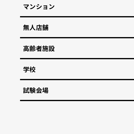
マンション
マンション共用部のインターホンから映像、音声を
無人店舗
顔認証入店・決済自動化。 無人販売店・セルフジ
高齢者施設
顔認証で徘徊や許可のない外出を自動監視。 転倒
学校
不審者や夜間の侵入を検知、アラートや放送で通
試験会場
資格検定試験、受験の不正防止。顔認証なりすま