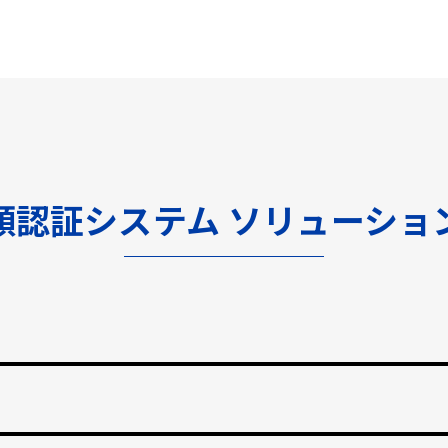
顔認証システム ソリューショ
渡しをなくし、紛失のリスクと再発行コストの削減。
止する自動勤怠管理。