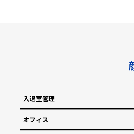
入退室管理
顔認証による安全なセキュリティ管理。鍵の受け
オフィス
顔認証で強固な入退室管理を実現。 打刻漏れを防