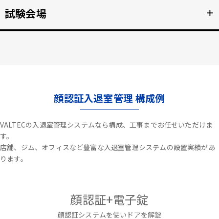
不審者や夜間の侵入を検知、アラートや放送で通知。
試験会場
＋
詳細を見る >>
資格検定試験、受験の不正防止。顔認証なりすまし対策。
詳細を見る >>
顔認証入退室管理 構成例
VALTECの入退室管理システムなら構成、工事までお任せいただけま
す。
店舗、ジム、オフィスなど豊富な入退室管理システムの設置実績があ
ります。
顔認証+電子錠
顔認証システムを使いドアを解錠