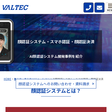
ME
顔認証システム・スマホ認証・顔認証決済
AI顔認証システム開発事例を紹介
HOME
>
無人化・省人化ソリューション
>
AI顔認証システム・スマホ認証・顔認証決済
顔認証システムへのお問い合わせ・資料請求
顔認証システムとは？