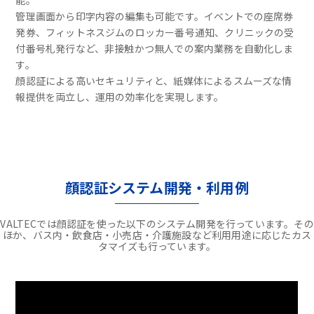
能。
管理画面から印字内容の編集も可能です。イベントでの座席券
発券、フィットネスジムのロッカー番号通知、クリニックの受
付番号札発行など、非接触かつ無人での案内業務を自動化しま
す。
顔認証による高いセキュリティと、紙媒体によるスムーズな情
報提供を両立し、運用の効率化を実現します。
顔認証システム開発・利用例
VALTECでは顔認証を使った以下のシステム開発を行っています。その
ほか、バス内・飲食店・小売店・介護施設など利用用途に応じたカス
タマイズも行っています。