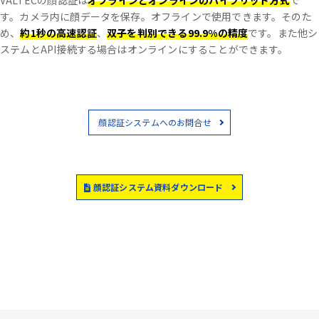
VALTECの顔認証は
オフラインとオンラインのハイブリッド方式
で
す。
カメラ内に顔データを保存。オフラインで使用できます。
そのた
め、
約1秒の高速認証
、
双子を判別できる99.9%の精度
です。
また他シ
ステムとAPI接続する場合はオンラインにすることができます。
顔認証システムへのお問合せ
顔認証システム資料ダウンロード