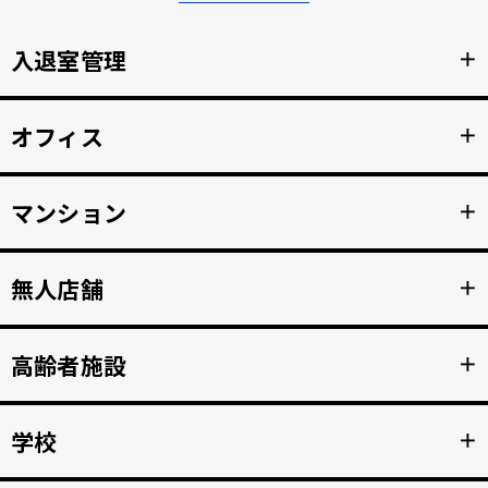
入退室管理
＋
顔認証による安全なセキュリティ管理。鍵の受け渡しをな
オフィス
＋
くし、紛失のリスクと再発行コストの削減。
詳細を見る >>
顔認証で強固な入退室管理を実現。 打刻漏れを防止する自
マンション
＋
動勤怠管理。
詳細を見る >>
マンション共用部のインターホンから映像、音声を住人の
無人店舗
＋
スマホへ接続。 入居者の顔を認証して、手ぶらでドア解
錠。
詳細を見る >>
顔認証入店・決済自動化。 無人販売店・セルフジムなど24
高齢者施設
＋
時間無人営業を実現。
詳細を見る >>
顔認証で徘徊や許可のない外出を自動監視。 転倒や異常を
学校
＋
検知、スマホへの着信アラートで重大事故を防止。
詳細を見る >>