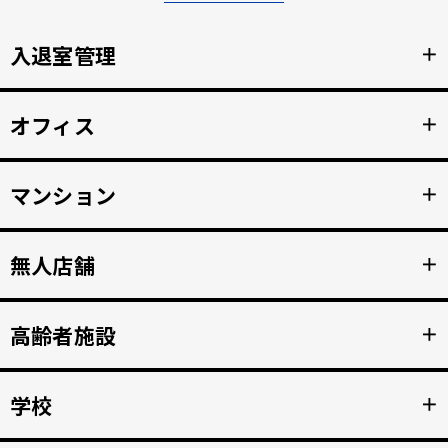
入退室管理
＋
顔認証による安全なセキュリティ管理。鍵の受け渡しをな
オフィス
＋
くし、紛失のリスクと再発行コストの削減。
詳細を見る >>
顔認証で強固な入退室管理を実現。 打刻漏れを防止する自
マンション
＋
動勤怠管理。
詳細を見る >>
マンション共用部のインターホンから映像、音声を住人の
無人店舗
＋
スマホへ接続。 入居者の顔を認証して、手ぶらでドア解
錠。
詳細を見る >>
顔認証入店・決済自動化。 無人販売店・セルフジムなど24
高齢者施設
＋
時間無人営業を実現。
詳細を見る >>
顔認証で徘徊や許可のない外出を自動監視。 転倒や異常を
学校
＋
検知、スマホへの着信アラートで重大事故を防止。
詳細を見る >>