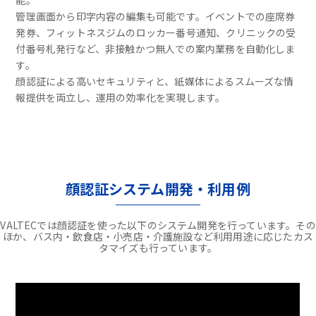
能。
管理画面から印字内容の編集も可能です。イベントでの座席券
発券、フィットネスジムのロッカー番号通知、クリニックの受
付番号札発行など、非接触かつ無人での案内業務を自動化しま
す。
顔認証による高いセキュリティと、紙媒体によるスムーズな情
報提供を両立し、運用の効率化を実現します。
顔認証システム開発・利用例
VALTECでは顔認証を使った以下のシステム開発を行っています。その
ほか、バス内・飲食店・小売店・介護施設など利用用途に応じたカス
タマイズも行っています。