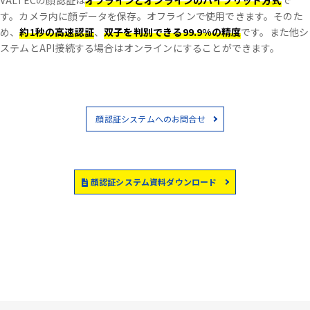
VALTECの顔認証は
オフラインとオンラインのハイブリッド方式
で
す。
カメラ内に顔データを保存。オフラインで使用できます。
そのた
め、
約1秒の高速認証
、
双子を判別できる99.9%の精度
です。
また他シ
ステムとAPI接続する場合はオンラインにすることができます。
顔認証システムへのお問合せ
顔認証システム資料ダウンロード