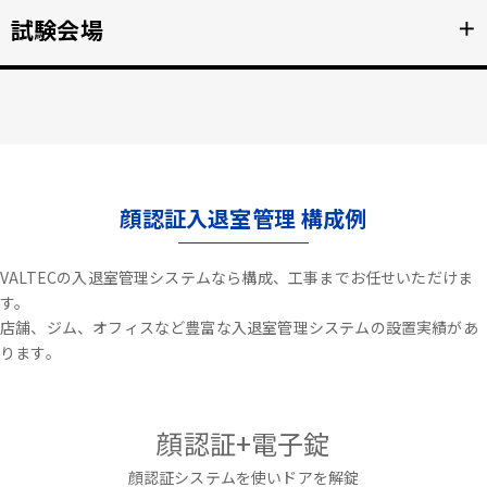
不審者や夜間の侵入を検知、アラートや放送で通知。
試験会場
＋
詳細を見る >>
資格検定試験、受験の不正防止。顔認証なりすまし対策。
詳細を見る >>
顔認証入退室管理 構成例
VALTECの入退室管理システムなら構成、工事までお任せいただけま
す。
店舗、ジム、オフィスなど豊富な入退室管理システムの設置実績があ
ります。
顔認証+電子錠
顔認証システムを使いドアを解錠