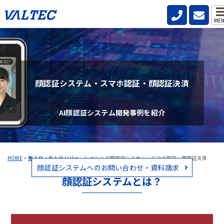
ME
顔認証システム・スマホ認証・顔認証決済
AI顔認証システム開発事例を紹介
HOME
>
無人化・省人化ソリューション
>
AI顔認証システム・スマホ認証・顔認証決済
顔認証システムへのお問い合わせ・資料請求
顔認証システムとは？