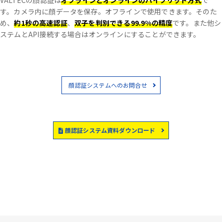
VALTECの顔認証は
オフラインとオンラインのハイブリッド方式
で
す。
カメラ内に顔データを保存。オフラインで使用できます。
そのた
め、
約1秒の高速認証
、
双子を判別できる99.9%の精度
です。
また他シ
ステムとAPI接続する場合はオンラインにすることができます。
顔認証システムへのお問合せ
顔認証システム資料ダウンロード