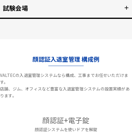
不審者や夜間の侵入を検知、アラートや放送で通知。
試験会場
＋
詳細を見る >>
資格検定試験、受験の不正防止。顔認証なりすまし対策。
詳細を見る >>
顔認証入退室管理 構成例
VALTECの入退室管理システムなら構成、工事までお任せいただけま
す。
店舗、ジム、オフィスなど豊富な入退室管理システムの設置実績があ
ります。
顔認証+電子錠
顔認証システムを使いドアを解錠