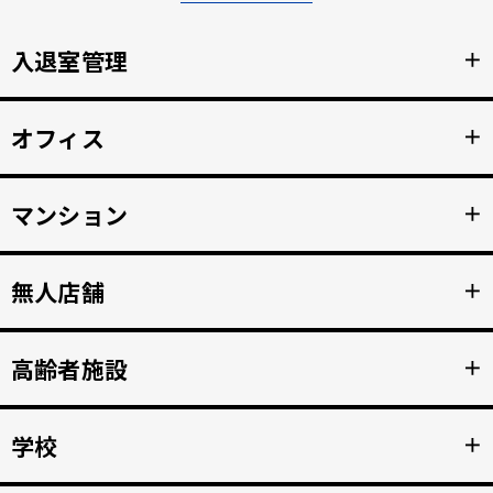
入退室管理
＋
顔認証による安全なセキュリティ管理。鍵の受け渡しをな
オフィス
＋
くし、紛失のリスクと再発行コストの削減。
詳細を見る >>
顔認証で強固な入退室管理を実現。 打刻漏れを防止する自
マンション
＋
動勤怠管理。
詳細を見る >>
マンション共用部のインターホンから映像、音声を住人の
無人店舗
＋
スマホへ接続。 入居者の顔を認証して、手ぶらでドア解
錠。
詳細を見る >>
顔認証入店・決済自動化。 無人販売店・セルフジムなど24
高齢者施設
＋
時間無人営業を実現。
詳細を見る >>
顔認証で徘徊や許可のない外出を自動監視。 転倒や異常を
学校
＋
検知、スマホへの着信アラートで重大事故を防止。
詳細を見る >>