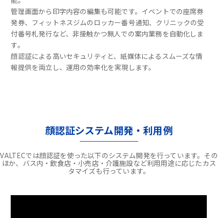
能。
管理画面から印字内容の編集も可能です。イベントでの座席券
発券、フィットネスジムのロッカー番号通知、クリニックの受
付番号札発行など、非接触かつ無人での案内業務を自動化しま
す。
顔認証による高いセキュリティと、紙媒体によるスムーズな情
報提供を両立し、運用の効率化を実現します。
顔認証システム開発・利用例
VALTECでは顔認証を使った以下のシステム開発を行っています。その
ほか、バス内・飲食店・小売店・介護施設など利用用途に応じたカス
タマイズも行っています。