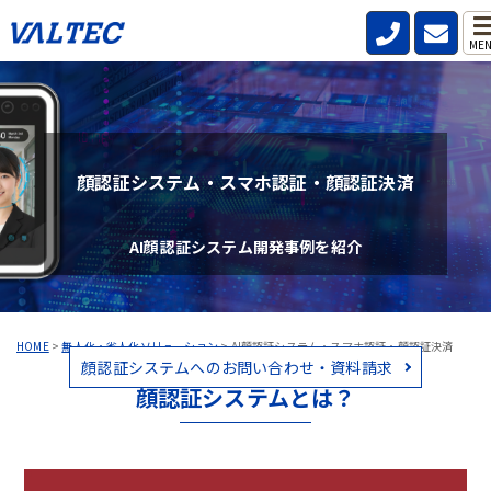
ME
顔認証システム・スマホ認証・顔認証決済
AI顔認証システム開発事例を紹介
HOME
>
無人化・省人化ソリューション
>
AI顔認証システム・スマホ認証・顔認証決済
顔認証システムへのお問い合わせ・資料請求
顔認証システムとは？