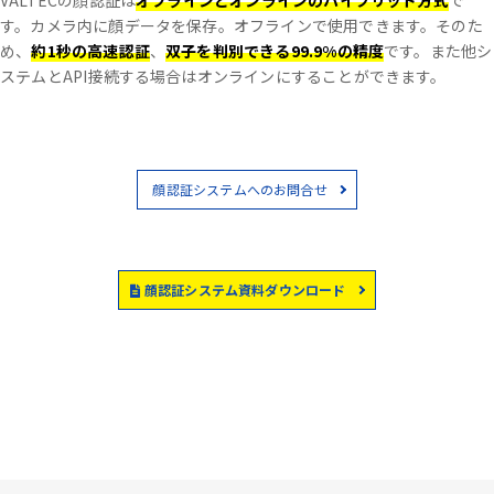
VALTECの顔認証は
オフラインとオンラインのハイブリッド方式
で
す。
カメラ内に顔データを保存。オフラインで使用できます。
そのた
め、
約1秒の高速認証
、
双子を判別できる99.9%の精度
です。
また他シ
ステムとAPI接続する場合はオンラインにすることができます。
顔認証システムへのお問合せ
顔認証システム資料ダウンロード