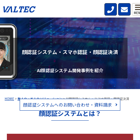
ME
顔認証システム・スマホ認証・顔認証決済
AI顔認証システム開発事例を紹介
HOME
>
無人化・省人化ソリューション
>
AI顔認証システム・スマホ認証・顔認証決済
顔認証システムへのお問い合わせ・資料請求
顔認証システムとは？