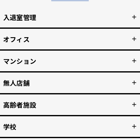
入退室管理
＋
顔認証による安全なセキュリティ管理。鍵の受け渡しをな
オフィス
＋
くし、紛失のリスクと再発行コストの削減。
詳細を見る >>
顔認証で強固な入退室管理を実現。 打刻漏れを防止する自
マンション
＋
動勤怠管理。
詳細を見る >>
マンション共用部のインターホンから映像、音声を住人の
無人店舗
＋
スマホへ接続。 入居者の顔を認証して、手ぶらでドア解
錠。
詳細を見る >>
顔認証入店・決済自動化。 無人販売店・セルフジムなど24
高齢者施設
＋
時間無人営業を実現。
詳細を見る >>
顔認証で徘徊や許可のない外出を自動監視。 転倒や異常を
学校
＋
検知、スマホへの着信アラートで重大事故を防止。
詳細を見る >>