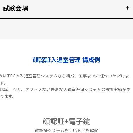
不審者や夜間の侵入を検知、アラートや放送で通知。
試験会場
＋
詳細を見る >>
資格検定試験、受験の不正防止。顔認証なりすまし対策。
詳細を見る >>
顔認証入退室管理 構成例
VALTECの入退室管理システムなら構成、工事までお任せいただけま
す。
店舗、ジム、オフィスなど豊富な入退室管理システムの設置実績があ
ります。
顔認証+電子錠
顔認証システムを使いドアを解錠