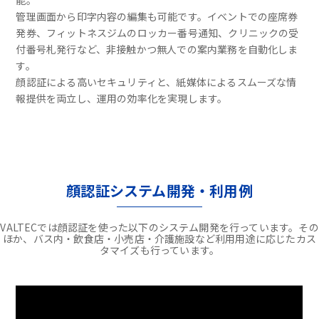
能。
管理画面から印字内容の編集も可能です。イベントでの座席券
発券、フィットネスジムのロッカー番号通知、クリニックの受
付番号札発行など、非接触かつ無人での案内業務を自動化しま
す。
顔認証による高いセキュリティと、紙媒体によるスムーズな情
報提供を両立し、運用の効率化を実現します。
顔認証システム開発・利用例
VALTECでは顔認証を使った以下のシステム開発を行っています。その
ほか、バス内・飲食店・小売店・介護施設など利用用途に応じたカス
タマイズも行っています。