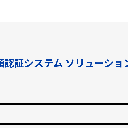
顔認証システム ソリューショ
渡しをなくし、紛失のリスクと再発行コストの削減。
止する自動勤怠管理。