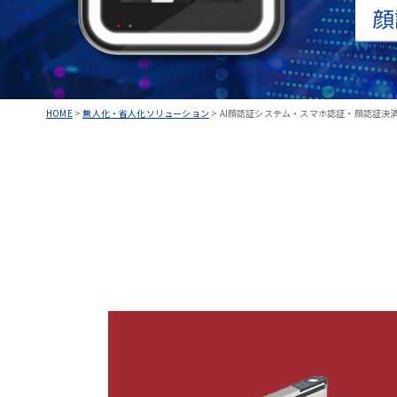
顔
HOME
>
無人化・省人化ソリューション
>
AI顔認証システム・スマホ認証・顔認証決