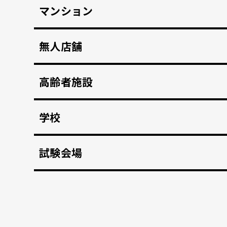
マンション
マンション共用部のインターホンから映像、音声を
無人店舗
顔認証入店・決済自動化。 無人販売店・セルフジ
高齢者施設
顔認証で徘徊や許可のない外出を自動監視。 転倒
学校
不審者や夜間の侵入を検知、アラートや放送で通
試験会場
資格検定試験、受験の不正防止。顔認証なりすま