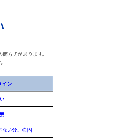
い
の両方式があります。
す。
ライン
い
要
がない分、強固