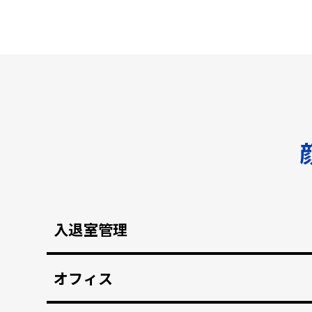
入退室管理
顔認証による安全なセキュリティ管理。鍵の受け
オフィス
顔認証で強固な入退室管理を実現。 打刻漏れを防