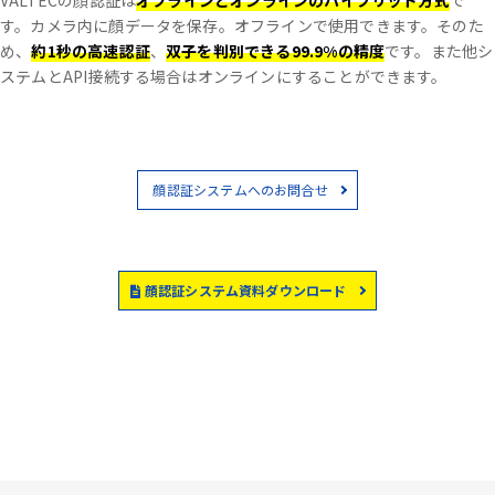
VALTECの顔認証は
オフラインとオンラインのハイブリッド方式
で
す。
カメラ内に顔データを保存。オフラインで使用できます。
そのた
め、
約1秒の高速認証
、
双子を判別できる99.9%の精度
です。
また他シ
ステムとAPI接続する場合はオンラインにすることができます。
顔認証システムへのお問合せ
顔認証システム資料ダウンロード