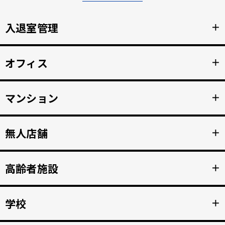
入退室管理
＋
顔認証による安全なセキュリティ管理。鍵の受け渡しをな
オフィス
＋
くし、紛失のリスクと再発行コストの削減。
詳細を見る >>
顔認証で強固な入退室管理を実現。 打刻漏れを防止する自
マンション
＋
動勤怠管理。
詳細を見る >>
マンション共用部のインターホンから映像、音声を住人の
無人店舗
＋
スマホへ接続。 入居者の顔を認証して、手ぶらでドア解
錠。
詳細を見る >>
顔認証入店・決済自動化。 無人販売店・セルフジムなど24
高齢者施設
＋
時間無人営業を実現。
詳細を見る >>
顔認証で徘徊や許可のない外出を自動監視。 転倒や異常を
学校
＋
検知、スマホへの着信アラートで重大事故を防止。
詳細を見る >>