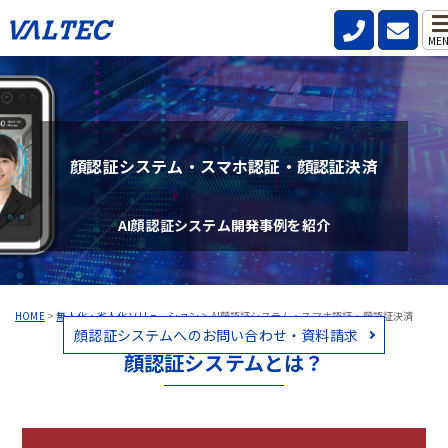
ME
顔認証システム・スマホ認証・顔認証決済
AI顔認証システム開発事例を紹介
HOME
>
無人化・省人化ソリューション
>
AI顔認証システム・スマホ認証・顔認証決済
顔認証システムへのお問い合わせ・資料請求
顔認証システムとは？