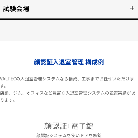
不審者や夜間の侵入を検知、アラートや放送で通知。
試験会場
＋
詳細を見る >>
資格検定試験、受験の不正防止。顔認証なりすまし対策。
詳細を見る >>
顔認証入退室管理 構成例
VALTECの入退室管理システムなら構成、工事までお任せいただけま
す。
店舗、ジム、オフィスなど豊富な入退室管理システムの設置実績があ
ります。
顔認証+電子錠
顔認証システムを使いドアを解錠