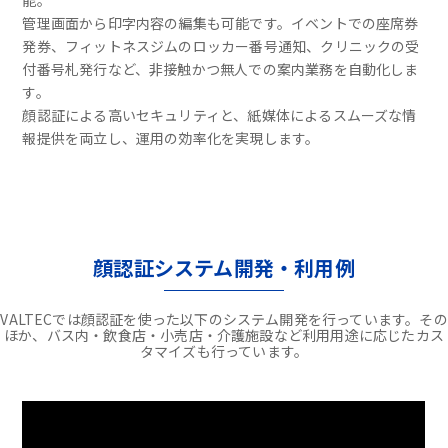
能。
管理画面から印字内容の編集も可能です。イベントでの座席券
発券、フィットネスジムのロッカー番号通知、クリニックの受
付番号札発行など、非接触かつ無人での案内業務を自動化しま
す。
顔認証による高いセキュリティと、紙媒体によるスムーズな情
報提供を両立し、運用の効率化を実現します。
顔認証システム開発・利用例
VALTECでは顔認証を使った以下のシステム開発を行っています。その
ほか、バス内・飲食店・小売店・介護施設など利用用途に応じたカス
タマイズも行っています。