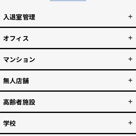
入退室管理
＋
顔認証による安全なセキュリティ管理。鍵の受け渡しをな
オフィス
＋
くし、紛失のリスクと再発行コストの削減。
詳細を見る >>
顔認証で強固な入退室管理を実現。 打刻漏れを防止する自
マンション
＋
動勤怠管理。
詳細を見る >>
マンション共用部のインターホンから映像、音声を住人の
無人店舗
＋
スマホへ接続。 入居者の顔を認証して、手ぶらでドア解
錠。
詳細を見る >>
顔認証入店・決済自動化。 無人販売店・セルフジムなど24
高齢者施設
＋
時間無人営業を実現。
詳細を見る >>
顔認証で徘徊や許可のない外出を自動監視。 転倒や異常を
学校
＋
検知、スマホへの着信アラートで重大事故を防止。
詳細を見る >>