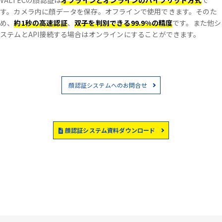
VALTECの顔認証は
オフラインとオンラインのハイブリッド方式
で
す。
カメラ内に顔データを保存。オフラインで使用できます。
そのた
め、
約1秒の高速認証
、
双子を判別できる99.9%の精度
です。
また他シ
ステムとAPI接続する場合はオンラインにすることができます。
顔認証システムへのお問合せ
顔認証システム資料ダウンロード