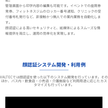
能。
管理画面から印字内容の編集も可能です。イベントでの座席券
発券、フィットネスジムのロッカー番号通知、クリニックの受
付番号札発行など、非接触かつ無人での案内業務を自動化しま
す。
顔認証による高いセキュリティと、紙媒体によるスムーズな情
報提供を両立し、運用の効率化を実現します。
顔認証システム開発・利用例
VALTECでは顔認証を使った以下のシステム開発を行っています。その
ほか、バス内・飲食店・小売店・介護施設など利用用途に応じたカス
タマイズも行っています。