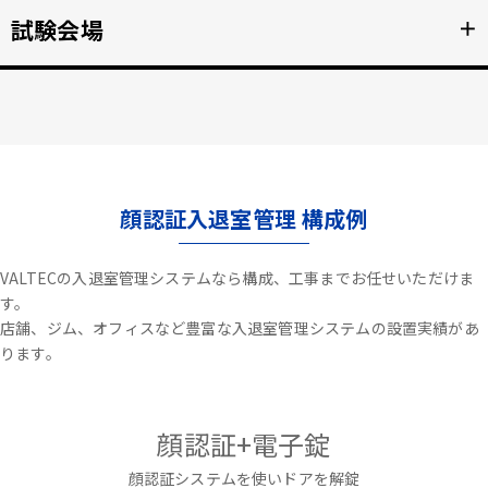
不審者や夜間の侵入を検知、アラートや放送で通知。
試験会場
＋
詳細を見る >>
資格検定試験、受験の不正防止。顔認証なりすまし対策。
詳細を見る >>
顔認証入退室管理 構成例
VALTECの入退室管理システムなら構成、工事までお任せいただけま
す。
店舗、ジム、オフィスなど豊富な入退室管理システムの設置実績があ
ります。
顔認証+電子錠
顔認証システムを使いドアを解錠