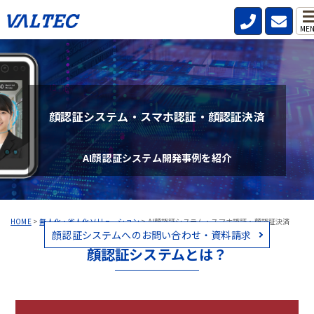
ME
顔認証システム・スマホ認証・顔認証決済
AI顔認証システム開発事例を紹介
HOME
>
無人化・省人化ソリューション
>
AI顔認証システム・スマホ認証・顔認証決済
顔認証システムへのお問い合わせ・資料請求
顔認証システムとは？