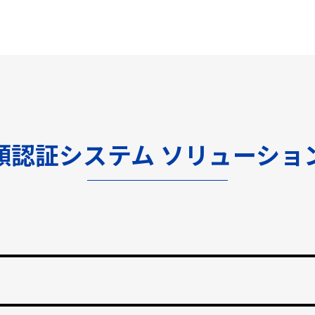
顔認証システム ソリューショ
渡しをなくし、紛失のリスクと再発行コストの削減。
止する自動勤怠管理。