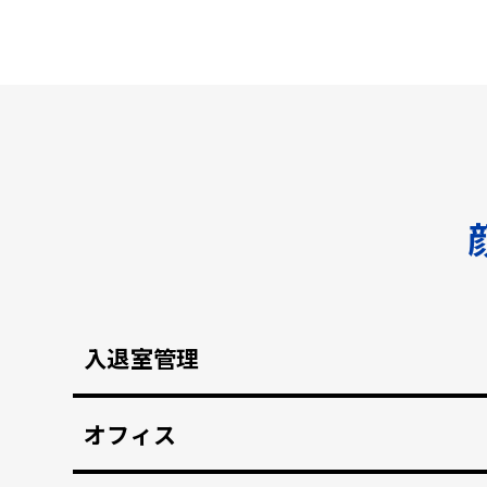
入退室管理
顔認証による安全なセキュリティ管理。鍵の受け
オフィス
顔認証で強固な入退室管理を実現。 打刻漏れを防