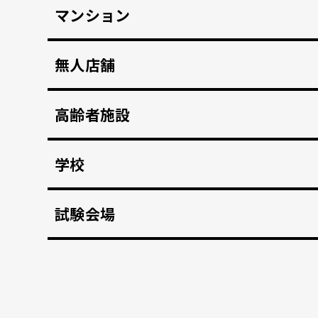
マンション
マンション共用部のインターホンから映像、音声を
無人店舗
顔認証入店・決済自動化。 無人販売店・セルフジ
高齢者施設
顔認証で徘徊や許可のない外出を自動監視。 転倒
学校
不審者や夜間の侵入を検知、アラートや放送で通
試験会場
資格検定試験、受験の不正防止。顔認証なりすま