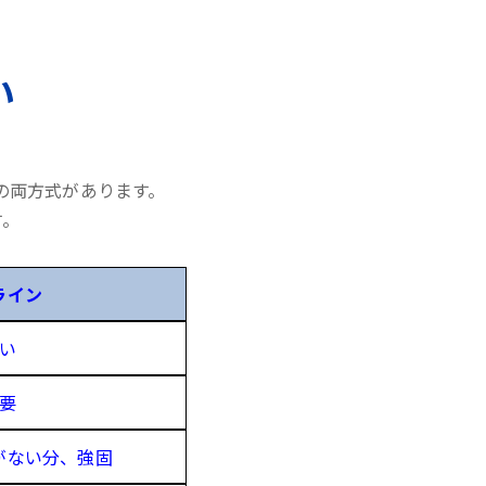
い
の両方式があります。
す。
ライン
い
要
がない分、強固