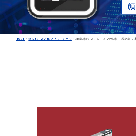
顔
HOME
>
無人化・省人化ソリューション
>
AI顔認証システム・スマホ認証・顔認証決