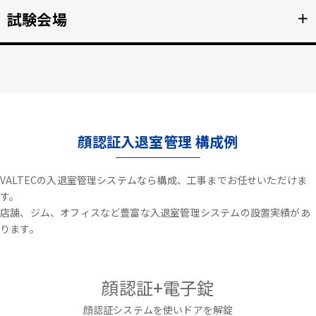
不審者や夜間の侵入を検知、アラートや放送で通知。
試験会場
＋
詳細を見る >>
資格検定試験、受験の不正防止。顔認証なりすまし対策。
詳細を見る >>
顔認証入退室管理 構成例
VALTECの入退室管理システムなら構成、工事までお任せいただけま
す。
店舗、ジム、オフィスなど豊富な入退室管理システムの設置実績があ
ります。
顔認証+電子錠
顔認証システムを使いドアを解錠