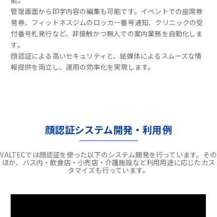
能。
管理画面から印字内容の編集も可能です。イベントでの座席券
発券、フィットネスジムのロッカー番号通知、クリニックの受
付番号札発行など、非接触かつ無人での案内業務を自動化しま
す。
顔認証による高いセキュリティと、紙媒体によるスムーズな情
報提供を両立し、運用の効率化を実現します。
顔認証システム開発・利用例
VALTECでは顔認証を使った以下のシステム開発を行っています。その
ほか、バス内・飲食店・小売店・介護施設など利用用途に応じたカス
タマイズも行っています。