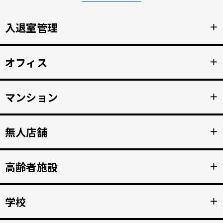
入退室管理
＋
顔認証による安全なセキュリティ管理。鍵の受け渡しをな
オフィス
＋
くし、紛失のリスクと再発行コストの削減。
詳細を見る >>
顔認証で強固な入退室管理を実現。 打刻漏れを防止する自
マンション
＋
動勤怠管理。
詳細を見る >>
マンション共用部のインターホンから映像、音声を住人の
無人店舗
＋
スマホへ接続。 入居者の顔を認証して、手ぶらでドア解
錠。
詳細を見る >>
顔認証入店・決済自動化。 無人販売店・セルフジムなど24
高齢者施設
＋
時間無人営業を実現。
詳細を見る >>
顔認証で徘徊や許可のない外出を自動監視。 転倒や異常を
学校
＋
検知、スマホへの着信アラートで重大事故を防止。
詳細を見る >>