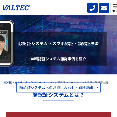
ME
顔認証システム・スマホ認証・顔認証決済
AI顔認証システム開発事例を紹介
HOME
>
無人化・省人化ソリューション
>
AI顔認証システム・スマホ認証・顔認証決済
顔認証システムへのお問い合わせ・資料請求
顔認証システムとは？