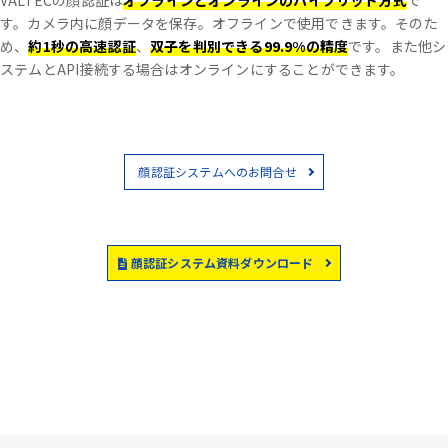
VALTECの顔認証は
オフラインとオンラインのハイブリッド方式
で
す。
カメラ内に顔データを保存。オフラインで使用できます。
そのた
め、
約1秒の高速認証
、
双子を判別できる99.9%の精度
です。
また他シ
ステムとAPI接続する場合はオンラインにすることができます。
顔認証システムへのお問合せ
顔認証システム資料ダウンロード