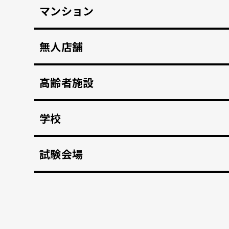
マンション
マンション共用部のインターホンから映像、音声を
無人店舗
顔認証入店・決済自動化。 無人販売店・セルフジ
高齢者施設
顔認証で徘徊や許可のない外出を自動監視。 転倒
学校
不審者や夜間の侵入を検知、アラートや放送で通
試験会場
資格検定試験、受験の不正防止。顔認証なりすま