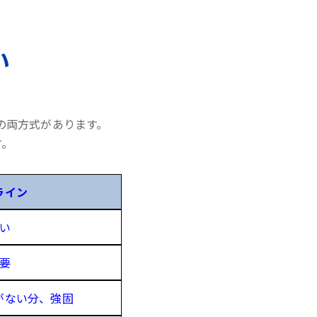
い
の両方式があります。
す。
ライン
い
要
がない分、強固