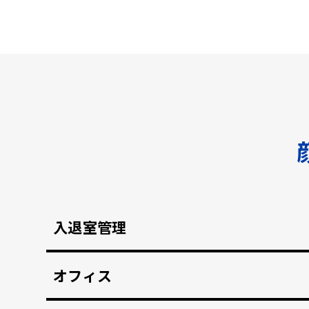
入退室管理
顔認証による安全なセキュリティ管理。鍵の受け
オフィス
顔認証で強固な入退室管理を実現。 打刻漏れを防