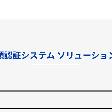
顔認証システム ソリューショ
渡しをなくし、紛失のリスクと再発行コストの削減。
止する自動勤怠管理。