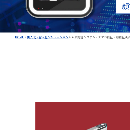
顔
HOME
>
無人化・省人化ソリューション
>
AI顔認証システム・スマホ認証・顔認証決