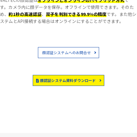
VALTECの顔認証は
オフラインとオンラインのハイブリッド方式
で
す。
カメラ内に顔データを保存。オフラインで使用できます。
そのた
め、
約1秒の高速認証
、
双子を判別できる99.9%の精度
です。
また他シ
ステムとAPI接続する場合はオンラインにすることができます。
顔認証システムへのお問合せ
顔認証システム資料ダウンロード