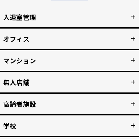
入退室管理
＋
顔認証による安全なセキュリティ管理。鍵の受け渡しをな
オフィス
＋
くし、紛失のリスクと再発行コストの削減。
詳細を見る >>
顔認証で強固な入退室管理を実現。 打刻漏れを防止する自
マンション
＋
動勤怠管理。
詳細を見る >>
マンション共用部のインターホンから映像、音声を住人の
無人店舗
＋
スマホへ接続。 入居者の顔を認証して、手ぶらでドア解
錠。
詳細を見る >>
顔認証入店・決済自動化。 無人販売店・セルフジムなど24
高齢者施設
＋
時間無人営業を実現。
詳細を見る >>
顔認証で徘徊や許可のない外出を自動監視。 転倒や異常を
学校
＋
検知、スマホへの着信アラートで重大事故を防止。
詳細を見る >>