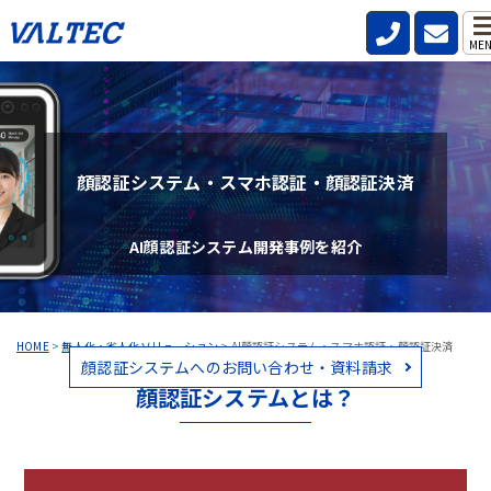
ME
顔認証システム・スマホ認証・顔認証決済
AI顔認証システム開発事例を紹介
HOME
>
無人化・省人化ソリューション
>
AI顔認証システム・スマホ認証・顔認証決済
顔認証システムへのお問い合わせ・資料請求
顔認証システムとは？