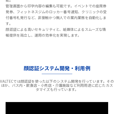
能。
管理画面から印字内容の編集も可能です。イベントでの座席券
発券、フィットネスジムのロッカー番号通知、クリニックの受
付番号札発行など、非接触かつ無人での案内業務を自動化しま
す。
顔認証による高いセキュリティと、紙媒体によるスムーズな情
報提供を両立し、運用の効率化を実現します。
顔認証システム開発・利用例
VALTECでは顔認証を使った以下のシステム開発を行っています。その
ほか、バス内・飲食店・小売店・介護施設など利用用途に応じたカス
タマイズも行っています。