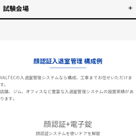
不審者や夜間の侵入を検知、アラートや放送で通知。
試験会場
＋
詳細を見る >>
資格検定試験、受験の不正防止。顔認証なりすまし対策。
詳細を見る >>
顔認証入退室管理 構成例
VALTECの入退室管理システムなら構成、工事までお任せいただけま
す。
店舗、ジム、オフィスなど豊富な入退室管理システムの設置実績があ
ります。
顔認証+電子錠
顔認証システムを使いドアを解錠