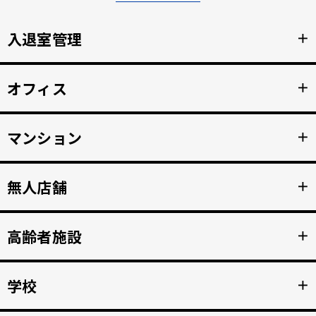
入退室管理
＋
顔認証による安全なセキュリティ管理。鍵の受け渡しをな
オフィス
＋
くし、紛失のリスクと再発行コストの削減。
詳細を見る >>
顔認証で強固な入退室管理を実現。 打刻漏れを防止する自
マンション
＋
動勤怠管理。
詳細を見る >>
マンション共用部のインターホンから映像、音声を住人の
無人店舗
＋
スマホへ接続。 入居者の顔を認証して、手ぶらでドア解
錠。
詳細を見る >>
顔認証入店・決済自動化。 無人販売店・セルフジムなど24
高齢者施設
＋
時間無人営業を実現。
詳細を見る >>
顔認証で徘徊や許可のない外出を自動監視。 転倒や異常を
学校
＋
検知、スマホへの着信アラートで重大事故を防止。
詳細を見る >>