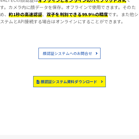
VALTECの顔認証は
オフラインとオンラインのハイブリッド方式
で
す。
カメラ内に顔データを保存。オフラインで使用できます。
そのた
め、
約1秒の高速認証
、
双子を判別できる99.9%の精度
です。
また他シ
ステムとAPI接続する場合はオンラインにすることができます。
顔認証システムへのお問合せ
顔認証システム資料ダウンロード