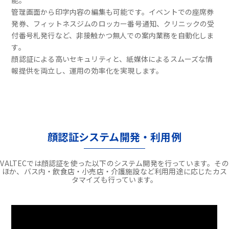
能。
管理画面から印字内容の編集も可能です。イベントでの座席券
発券、フィットネスジムのロッカー番号通知、クリニックの受
付番号札発行など、非接触かつ無人での案内業務を自動化しま
す。
顔認証による高いセキュリティと、紙媒体によるスムーズな情
報提供を両立し、運用の効率化を実現します。
顔認証システム開発・利用例
VALTECでは顔認証を使った以下のシステム開発を行っています。その
ほか、バス内・飲食店・小売店・介護施設など利用用途に応じたカス
タマイズも行っています。