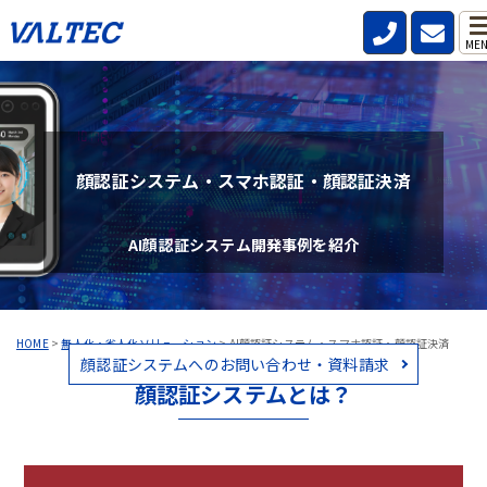
ME
顔認証システム・スマホ認証・顔認証決済
AI顔認証システム開発事例を紹介
HOME
>
無人化・省人化ソリューション
>
AI顔認証システム・スマホ認証・顔認証決済
顔認証システムへのお問い合わせ・資料請求
顔認証システムとは？