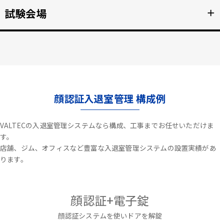
不審者や夜間の侵入を検知、アラートや放送で通知。
試験会場
＋
詳細を見る >>
資格検定試験、受験の不正防止。顔認証なりすまし対策。
詳細を見る >>
顔認証入退室管理 構成例
VALTECの入退室管理システムなら構成、工事までお任せいただけま
す。
店舗、ジム、オフィスなど豊富な入退室管理システムの設置実績があ
ります。
顔認証+電子錠
顔認証システムを使いドアを解錠