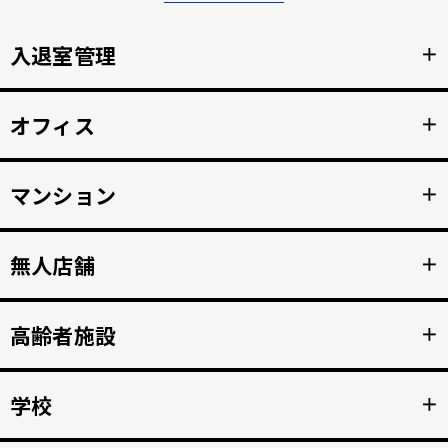
入退室管理
＋
顔認証による安全なセキュリティ管理。鍵の受け渡しをな
オフィス
＋
くし、紛失のリスクと再発行コストの削減。
詳細を見る >>
顔認証で強固な入退室管理を実現。 打刻漏れを防止する自
マンション
＋
動勤怠管理。
詳細を見る >>
マンション共用部のインターホンから映像、音声を住人の
無人店舗
＋
スマホへ接続。 入居者の顔を認証して、手ぶらでドア解
錠。
詳細を見る >>
顔認証入店・決済自動化。 無人販売店・セルフジムなど24
高齢者施設
＋
時間無人営業を実現。
詳細を見る >>
顔認証で徘徊や許可のない外出を自動監視。 転倒や異常を
学校
＋
検知、スマホへの着信アラートで重大事故を防止。
詳細を見る >>