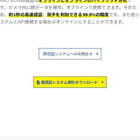
VALTECの顔認証は
オフラインとオンラインのハイブリッド方式
で
す。
カメラ内に顔データを保存。オフラインで使用できます。
そのた
め、
約1秒の高速認証
、
双子を判別できる99.9%の精度
です。
また他シ
ステムとAPI接続する場合はオンラインにすることができます。
顔認証システムへのお問合せ
顔認証システム資料ダウンロード