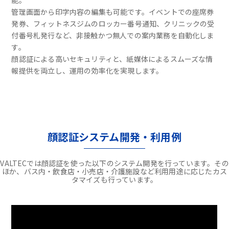
能。
管理画面から印字内容の編集も可能です。イベントでの座席券
発券、フィットネスジムのロッカー番号通知、クリニックの受
付番号札発行など、非接触かつ無人での案内業務を自動化しま
す。
顔認証による高いセキュリティと、紙媒体によるスムーズな情
報提供を両立し、運用の効率化を実現します。
顔認証システム開発・利用例
VALTECでは顔認証を使った以下のシステム開発を行っています。その
ほか、バス内・飲食店・小売店・介護施設など利用用途に応じたカス
タマイズも行っています。