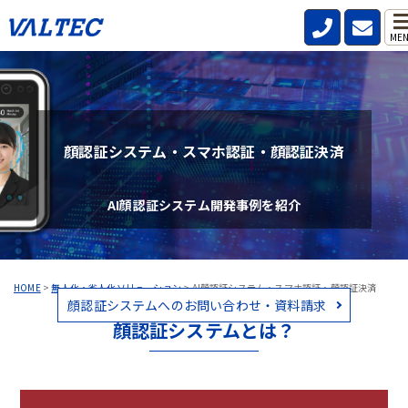
ME
顔認証システム・スマホ認証・顔認証決済
AI顔認証システム開発事例を紹介
HOME
>
無人化・省人化ソリューション
>
AI顔認証システム・スマホ認証・顔認証決済
顔認証システムへのお問い合わせ・資料請求
顔認証システムとは？