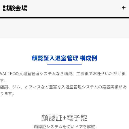
不審者や夜間の侵入を検知、アラートや放送で通知。
試験会場
＋
詳細を見る >>
資格検定試験、受験の不正防止。顔認証なりすまし対策。
詳細を見る >>
顔認証入退室管理 構成例
VALTECの入退室管理システムなら構成、工事までお任せいただけま
す。
店舗、ジム、オフィスなど豊富な入退室管理システムの設置実績があ
ります。
顔認証+電子錠
顔認証システムを使いドアを解錠