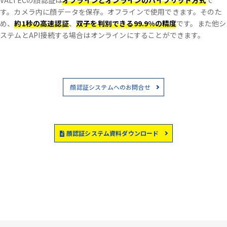
VALTECの顔認証は
オフラインとオンラインのハイブリッド方式
で
す。
カメラ内に顔データを保存。オフラインで使用できます。
そのた
め、
約1秒の高速認証
、
双子を判別できる99.9%の精度
です。
また他シ
ステムとAPI接続する場合はオンラインにすることができます。
顔認証システムへのお問合せ
顔認証システム資料ダウンロード