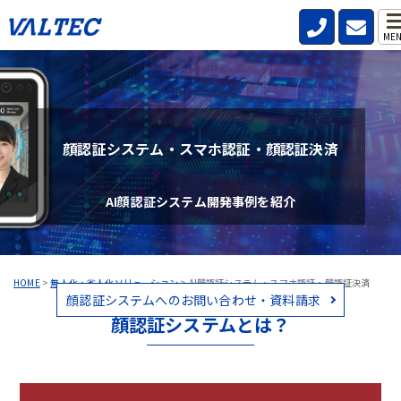
ME
顔認証システム・スマホ認証・顔認証決済
AI顔認証システム開発事例を紹介
HOME
>
無人化・省人化ソリューション
>
AI顔認証システム・スマホ認証・顔認証決済
顔認証システムへのお問い合わせ・資料請求
顔認証システムとは？