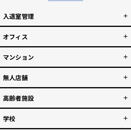
入退室管理
＋
顔認証による安全なセキュリティ管理。鍵の受け渡しをな
オフィス
＋
くし、紛失のリスクと再発行コストの削減。
詳細を見る >>
顔認証で強固な入退室管理を実現。 打刻漏れを防止する自
マンション
＋
動勤怠管理。
詳細を見る >>
マンション共用部のインターホンから映像、音声を住人の
無人店舗
＋
スマホへ接続。 入居者の顔を認証して、手ぶらでドア解
錠。
詳細を見る >>
顔認証入店・決済自動化。 無人販売店・セルフジムなど24
高齢者施設
＋
時間無人営業を実現。
詳細を見る >>
顔認証で徘徊や許可のない外出を自動監視。 転倒や異常を
学校
＋
検知、スマホへの着信アラートで重大事故を防止。
詳細を見る >>