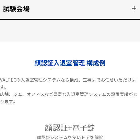
不審者や夜間の侵入を検知、アラートや放送で通知。
試験会場
＋
詳細を見る >>
資格検定試験、受験の不正防止。顔認証なりすまし対策。
詳細を見る >>
顔認証入退室管理 構成例
VALTECの入退室管理システムなら構成、工事までお任せいただけま
す。
店舗、ジム、オフィスなど豊富な入退室管理システムの設置実績があ
ります。
顔認証+電子錠
顔認証システムを使いドアを解錠