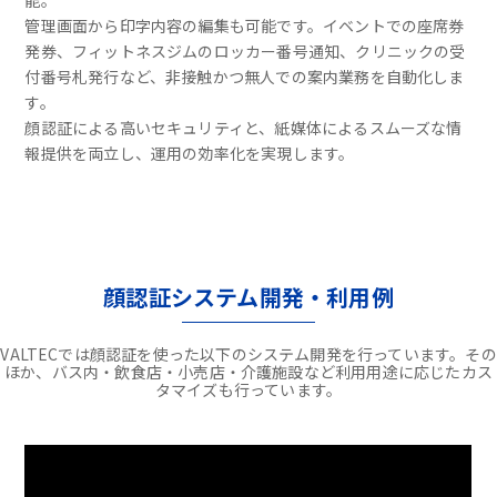
能。
管理画面から印字内容の編集も可能です。イベントでの座席券
発券、フィットネスジムのロッカー番号通知、クリニックの受
付番号札発行など、非接触かつ無人での案内業務を自動化しま
す。
顔認証による高いセキュリティと、紙媒体によるスムーズな情
報提供を両立し、運用の効率化を実現します。
顔認証システム開発・利用例
VALTECでは顔認証を使った以下のシステム開発を行っています。その
ほか、バス内・飲食店・小売店・介護施設など利用用途に応じたカス
タマイズも行っています。