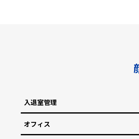
入退室管理
顔認証による安全なセキュリティ管理。鍵の受け
オフィス
顔認証で強固な入退室管理を実現。 打刻漏れを防