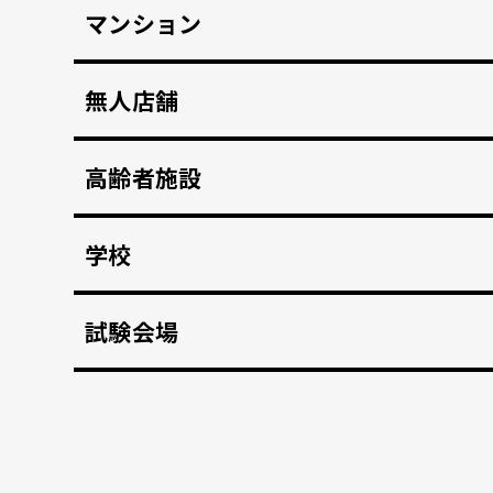
マンション
マンション共用部のインターホンから映像、音声を
無人店舗
顔認証入店・決済自動化。 無人販売店・セルフジ
高齢者施設
顔認証で徘徊や許可のない外出を自動監視。 転倒
学校
不審者や夜間の侵入を検知、アラートや放送で通
試験会場
資格検定試験、受験の不正防止。顔認証なりすま