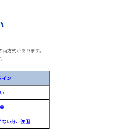
い
の両方式があります。
す。
ライン
い
要
がない分、強固