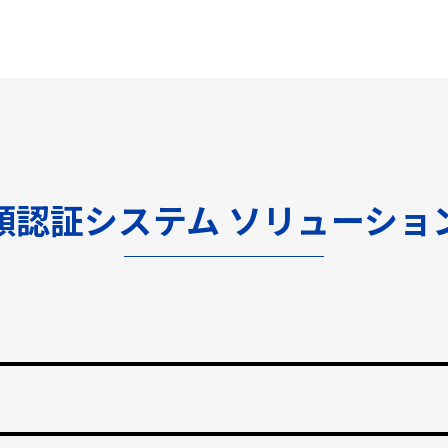
顔認証システム ソリューショ
渡しをなくし、紛失のリスクと再発行コストの削減。
止する自動勤怠管理。