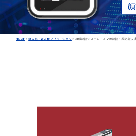
顔
HOME
>
無人化・省人化ソリューション
>
AI顔認証システム・スマホ認証・顔認証決