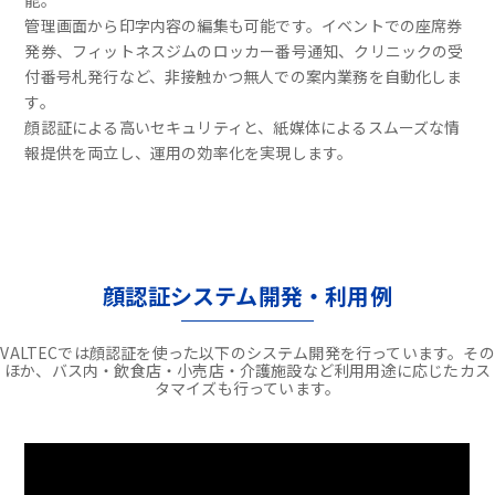
能。
管理画面から印字内容の編集も可能です。イベントでの座席券
発券、フィットネスジムのロッカー番号通知、クリニックの受
付番号札発行など、非接触かつ無人での案内業務を自動化しま
す。
顔認証による高いセキュリティと、紙媒体によるスムーズな情
報提供を両立し、運用の効率化を実現します。
顔認証システム開発・利用例
VALTECでは顔認証を使った以下のシステム開発を行っています。その
ほか、バス内・飲食店・小売店・介護施設など利用用途に応じたカス
タマイズも行っています。