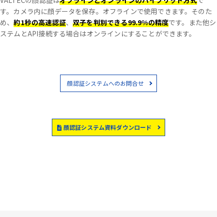
VALTECの顔認証は
オフラインとオンラインのハイブリッド方式
で
す。
カメラ内に顔データを保存。オフラインで使用できます。
そのた
め、
約1秒の高速認証
、
双子を判別できる99.9%の精度
です。
また他シ
ステムとAPI接続する場合はオンラインにすることができます。
顔認証システムへのお問合せ
顔認証システム資料ダウンロード