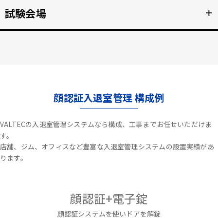
不審者や夜間の侵入を検知、アラートや放送で通知。
試験会場
＋
詳細を見る >>
資格検定試験、受験の不正防止。顔認証なりすまし対策。
詳細を見る >>
顔認証入退室管理 構成例
VALTECの入退室管理システムなら構成、工事までお任せいただけま
す。
店舗、ジム、オフィスなど豊富な入退室管理システムの設置実績があ
ります。
顔認証+電子錠
顔認証システムを使いドアを解錠