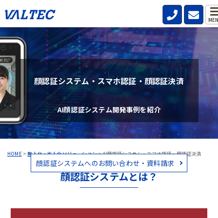
ME
顔認証システム・スマホ認証・顔認証決済
AI顔認証システム開発事例を紹介
HOME
>
無人化・省人化ソリューション
>
AI顔認証システム・スマホ認証・顔認証決済
顔認証システムへのお問い合わせ・資料請求
顔認証システムとは？