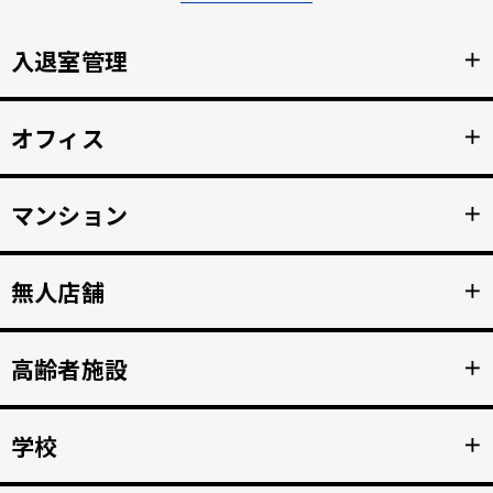
入退室管理
＋
顔認証による安全なセキュリティ管理。鍵の受け渡しをな
オフィス
＋
くし、紛失のリスクと再発行コストの削減。
詳細を見る >>
顔認証で強固な入退室管理を実現。 打刻漏れを防止する自
マンション
＋
動勤怠管理。
詳細を見る >>
マンション共用部のインターホンから映像、音声を住人の
無人店舗
＋
スマホへ接続。 入居者の顔を認証して、手ぶらでドア解
錠。
詳細を見る >>
顔認証入店・決済自動化。 無人販売店・セルフジムなど24
高齢者施設
＋
時間無人営業を実現。
詳細を見る >>
顔認証で徘徊や許可のない外出を自動監視。 転倒や異常を
学校
＋
検知、スマホへの着信アラートで重大事故を防止。
詳細を見る >>