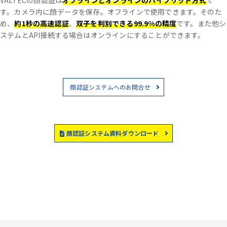
VALTECの顔認証は
オフラインとオンラインのハイブリッド方式
で
す。
カメラ内に顔データを保存。オフラインで使用できます。
そのた
め、
約1秒の高速認証
、
双子を判別できる99.9%の精度
です。
また他シ
ステムとAPI接続する場合はオンラインにすることができます。
顔認証システムへのお問合せ
顔認証システム資料ダウンロード