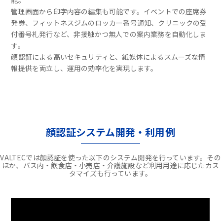
能。
管理画面から印字内容の編集も可能です。イベントでの座席券
発券、フィットネスジムのロッカー番号通知、クリニックの受
付番号札発行など、非接触かつ無人での案内業務を自動化しま
す。
顔認証による高いセキュリティと、紙媒体によるスムーズな情
報提供を両立し、運用の効率化を実現します。
顔認証システム開発・利用例
VALTECでは顔認証を使った以下のシステム開発を行っています。その
ほか、バス内・飲食店・小売店・介護施設など利用用途に応じたカス
タマイズも行っています。