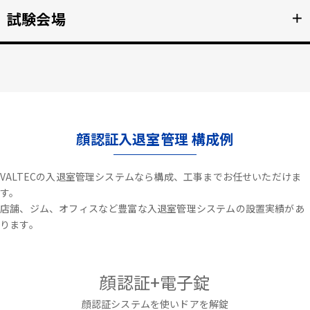
不審者や夜間の侵入を検知、アラートや放送で通知。
試験会場
＋
詳細を見る >>
資格検定試験、受験の不正防止。顔認証なりすまし対策。
詳細を見る >>
顔認証入退室管理 構成例
VALTECの入退室管理システムなら構成、工事までお任せいただけま
す。
店舗、ジム、オフィスなど豊富な入退室管理システムの設置実績があ
ります。
顔認証+電子錠
顔認証システムを使いドアを解錠