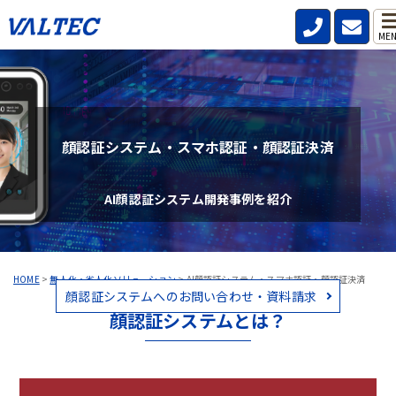
ME
顔認証システム・スマホ認証・顔認証決済
AI顔認証システム開発事例を紹介
HOME
>
無人化・省人化ソリューション
>
AI顔認証システム・スマホ認証・顔認証決済
顔認証システムへのお問い合わせ・資料請求
顔認証システムとは？