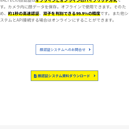
VALTECの顔認証は
オフラインとオンラインのハイブリッド方式
で
す。
カメラ内に顔データを保存。オフラインで使用できます。
そのた
め、
約1秒の高速認証
、
双子を判別できる99.9%の精度
です。
また他シ
ステムとAPI接続する場合はオンラインにすることができます。
顔認証システムへのお問合せ
顔認証システム資料ダウンロード