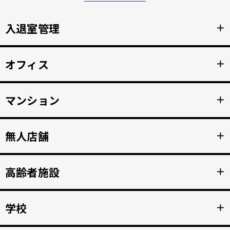
入退室管理
＋
顔認証による安全なセキュリティ管理。鍵の受け渡しをな
オフィス
＋
くし、紛失のリスクと再発行コストの削減。
詳細を見る >>
顔認証で強固な入退室管理を実現。 打刻漏れを防止する自
マンション
＋
動勤怠管理。
詳細を見る >>
マンション共用部のインターホンから映像、音声を住人の
無人店舗
＋
スマホへ接続。 入居者の顔を認証して、手ぶらでドア解
錠。
詳細を見る >>
顔認証入店・決済自動化。 無人販売店・セルフジムなど24
高齢者施設
＋
時間無人営業を実現。
詳細を見る >>
顔認証で徘徊や許可のない外出を自動監視。 転倒や異常を
学校
＋
検知、スマホへの着信アラートで重大事故を防止。
詳細を見る >>