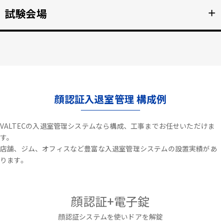
不審者や夜間の侵入を検知、アラートや放送で通知。
試験会場
＋
詳細を見る >>
資格検定試験、受験の不正防止。顔認証なりすまし対策。
詳細を見る >>
顔認証入退室管理 構成例
VALTECの入退室管理システムなら構成、工事までお任せいただけま
す。
店舗、ジム、オフィスなど豊富な入退室管理システムの設置実績があ
ります。
顔認証+電子錠
顔認証システムを使いドアを解錠