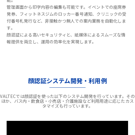
能。
管理画面から印字内容の編集も可能です。イベントでの座席券
発券、フィットネスジムのロッカー番号通知、クリニックの受
付番号札発行など、非接触かつ無人での案内業務を自動化しま
す。
顔認証による高いセキュリティと、紙媒体によるスムーズな情
報提供を両立し、運用の効率化を実現します。
顔認証システム開発・利用例
VALTECでは顔認証を使った以下のシステム開発を行っています。その
ほか、バス内・飲食店・小売店・介護施設など利用用途に応じたカス
タマイズも行っています。