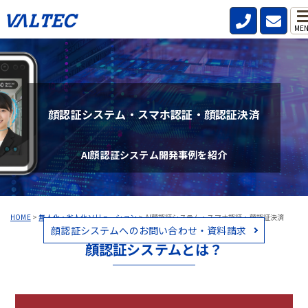
ME
顔認証システム・スマホ認証・顔認証決済
AI顔認証システム開発事例を紹介
HOME
>
無人化・省人化ソリューション
>
AI顔認証システム・スマホ認証・顔認証決済
顔認証システムへのお問い合わせ・資料請求
顔認証システムとは？