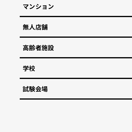
マンション
マンション共用部のインターホンから映像、音声を
無人店舗
顔認証入店・決済自動化。 無人販売店・セルフジ
高齢者施設
顔認証で徘徊や許可のない外出を自動監視。 転倒
学校
不審者や夜間の侵入を検知、アラートや放送で通
試験会場
資格検定試験、受験の不正防止。顔認証なりすま