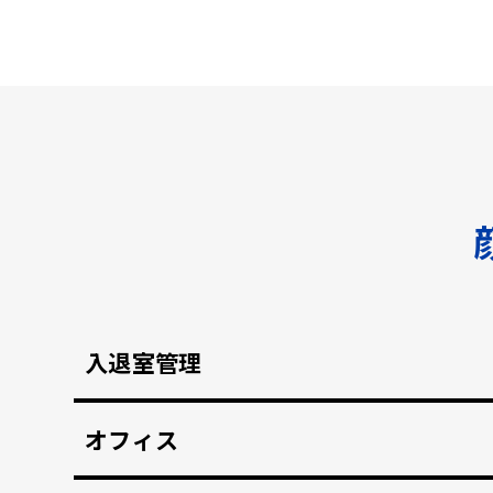
入退室管理
顔認証による安全なセキュリティ管理。鍵の受け
オフィス
顔認証で強固な入退室管理を実現。 打刻漏れを防