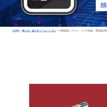
顔
HOME
>
無人化・省人化ソリューション
>
AI顔認証システム・スマホ認証・顔認証決