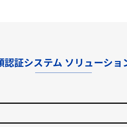
顔認証システム ソリューショ
渡しをなくし、紛失のリスクと再発行コストの削減。
止する自動勤怠管理。