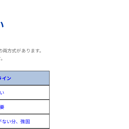
い
の両方式があります。
す。
ライン
い
要
がない分、強固