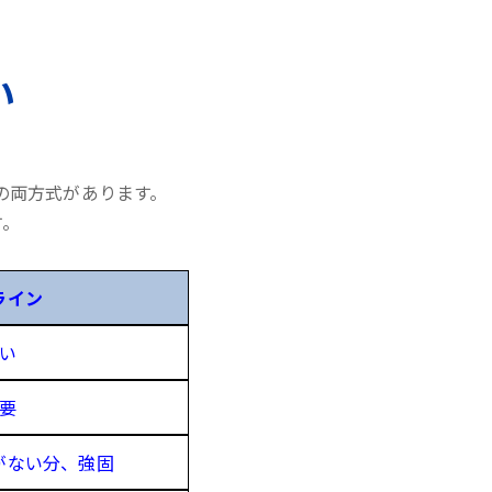
い
の両方式があります。
す。
ライン
い
要
がない分、強固