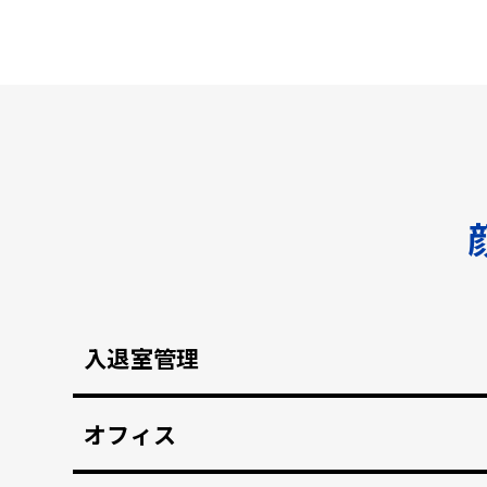
入退室管理
顔認証による安全なセキュリティ管理。鍵の受け
オフィス
顔認証で強固な入退室管理を実現。 打刻漏れを防