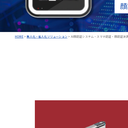
顔
HOME
>
無人化・省人化ソリューション
>
AI顔認証システム・スマホ認証・顔認証決