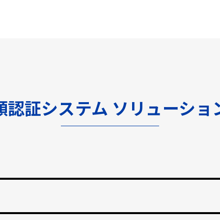
顔認証システム ソリューショ
渡しをなくし、紛失のリスクと再発行コストの削減。
止する自動勤怠管理。