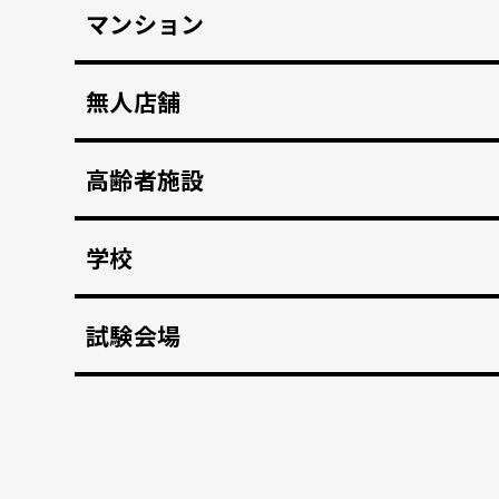
マンション
マンション共用部のインターホンから映像、音声を
無人店舗
顔認証入店・決済自動化。 無人販売店・セルフジ
高齢者施設
顔認証で徘徊や許可のない外出を自動監視。 転倒
学校
不審者や夜間の侵入を検知、アラートや放送で通
試験会場
資格検定試験、受験の不正防止。顔認証なりすま