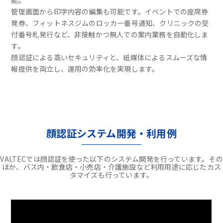
能。
管理画面から印字内容の編集も可能です。イベントでの座席券
発券、フィットネスジムのロッカー番号通知、クリニックの受
付番号札発行など、非接触かつ無人での案内業務を自動化しま
す。
顔認証による高いセキュリティと、紙媒体によるスムーズな情
報提供を両立し、運用の効率化を実現します。
顔認証システム開発・利用例
VALTECでは顔認証を使った以下のシステム開発を行っています。その
ほか、バス内・飲食店・小売店・介護施設など利用用途に応じたカス
タマイズも行っています。