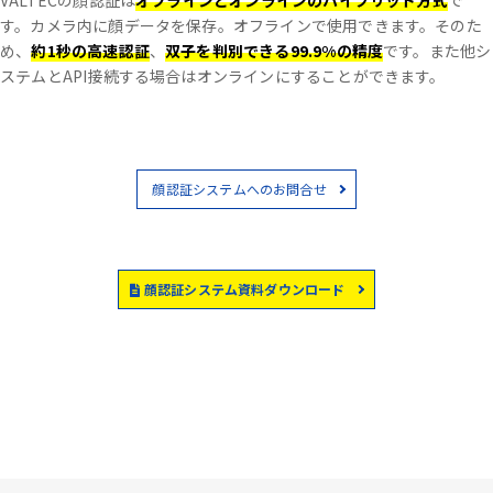
VALTECの顔認証は
オフラインとオンラインのハイブリッド方式
で
す。
カメラ内に顔データを保存。オフラインで使用できます。
そのた
め、
約1秒の高速認証
、
双子を判別できる99.9%の精度
です。
また他シ
ステムとAPI接続する場合はオンラインにすることができます。
顔認証システムへのお問合せ
顔認証システム資料ダウンロード