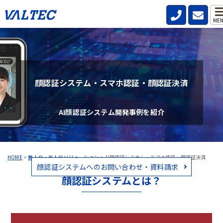
ME
顔認証システム・スマホ認証・顔認証決済
AI顔認証システム開発事例を紹介
HOME
>
無人化・省人化ソリューション
>
AI顔認証システム・スマホ認証・顔認証決済
顔認証システムへのお問い合わせ・資料請求
顔認証システムとは？