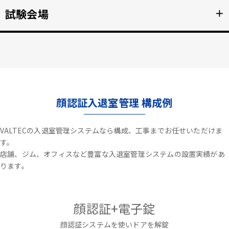
不審者や夜間の侵入を検知、アラートや放送で通知。
試験会場
＋
詳細を見る >>
資格検定試験、受験の不正防止。顔認証なりすまし対策。
詳細を見る >>
顔認証入退室管理 構成例
VALTECの入退室管理システムなら構成、工事までお任せいただけま
す。
店舗、ジム、オフィスなど豊富な入退室管理システムの設置実績があ
ります。
顔認証+電子錠
顔認証システムを使いドアを解錠