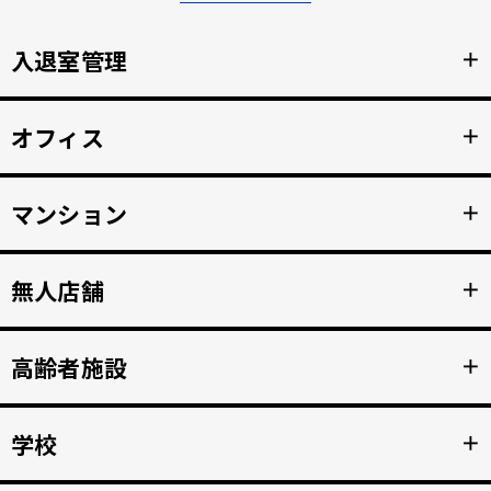
入退室管理
＋
顔認証による安全なセキュリティ管理。鍵の受け渡しをな
オフィス
＋
くし、紛失のリスクと再発行コストの削減。
詳細を見る >>
顔認証で強固な入退室管理を実現。 打刻漏れを防止する自
マンション
＋
動勤怠管理。
詳細を見る >>
マンション共用部のインターホンから映像、音声を住人の
無人店舗
＋
スマホへ接続。 入居者の顔を認証して、手ぶらでドア解
錠。
詳細を見る >>
顔認証入店・決済自動化。 無人販売店・セルフジムなど24
高齢者施設
＋
時間無人営業を実現。
詳細を見る >>
顔認証で徘徊や許可のない外出を自動監視。 転倒や異常を
学校
＋
検知、スマホへの着信アラートで重大事故を防止。
詳細を見る >>