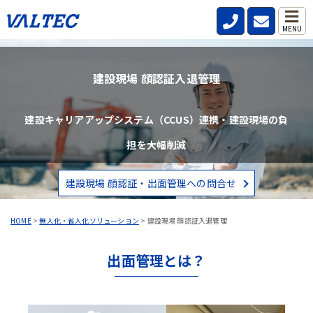
MENU
建設現場 顔認証入退管理
建設キャリアアップシステム（CCUS）連携・建設現場の負
担を大幅削減
建設現場 顔認証・出面管理への問合せ
HOME
>
無人化・省人化ソリューション
>
建設現場 顔認証入退管理
出面管理とは？