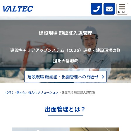
MENU
建設現場 顔認証入退管理
建設キャリアアップシステム（CCUS）連携・建設現場の負
担を大幅削減
建設現場 顔認証・出面管理への問合せ
HOME
>
無人化・省人化ソリューション
>
建設現場 顔認証入退管理
出面管理とは？