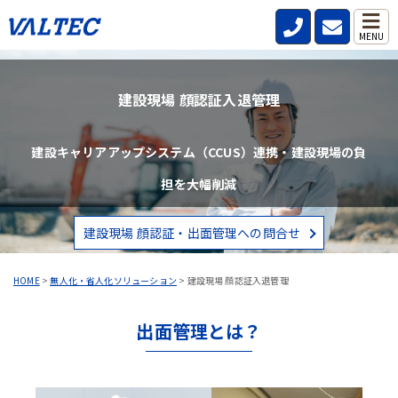
MENU
建設現場 顔認証入退管理
建設キャリアアップシステム（CCUS）連携・建設現場の負
担を大幅削減
建設現場 顔認証・出面管理への問合せ
HOME
>
無人化・省人化ソリューション
>
建設現場 顔認証入退管理
出面管理とは？