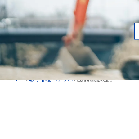
HOME
>
無人化・省人化ソリューション
>
建設現場 顔認証入退管理