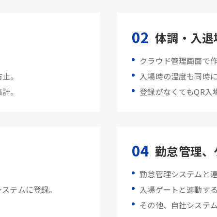
02
体調・入退
クラウド管理画面で
防止。
入場時の温度も同時
集計。
登録がなくてもQR入
04
勤怠管理、
勤怠管理システムと
システムに登録。
入場ゲートと連動す
その他、自社システ