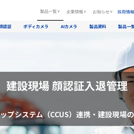
採用情
製品一覧
企業情報
お知らせ
顔認証
ボディカメラ
AIカメラ
製品資料
製品一
建設現場 顔認証入退管理
ップシステム（CCUS）連携・建設現場