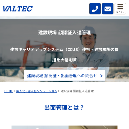
MENU
建設現場 顔認証入退管理
建設キャリアアップシステム（CCUS）連携・建設現場の負
担を大幅削減
建設現場 顔認証・出面管理への問合せ
HOME
>
無人化・省人化ソリューション
>
建設現場 顔認証入退管理
出面管理とは？