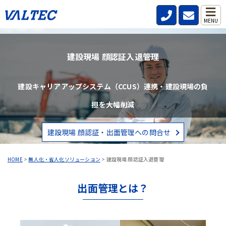
MENU
建設現場 顔認証入退管理
建設キャリアアップシステム（CCUS）連携・建設現場の負
担を大幅削減
建設現場 顔認証・出面管理への問合せ
HOME
>
無人化・省人化ソリューション
>
建設現場 顔認証入退管理
出面管理とは？