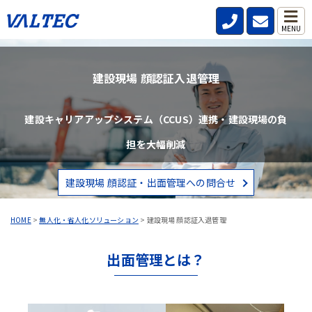
MENU
建設現場 顔認証入退管理
建設キャリアアップシステム（CCUS）連携・建設現場の負
担を大幅削減
建設現場 顔認証・出面管理への問合せ
HOME
>
無人化・省人化ソリューション
>
建設現場 顔認証入退管理
出面管理とは？