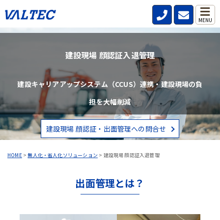
MENU
建設現場 顔認証入退管理
建設キャリアアップシステム（CCUS）連携・建設現場の負
担を大幅削減
建設現場 顔認証・出面管理への問合せ
HOME
>
無人化・省人化ソリューション
>
建設現場 顔認証入退管理
出面管理とは？