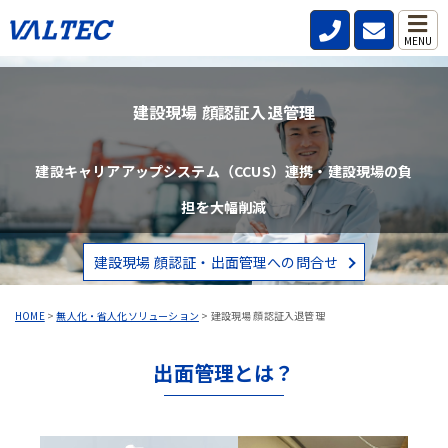
MENU
建設現場 顔認証入退管理
建設キャリアアップシステム（CCUS）連携・建設現場の負
担を大幅削減
建設現場 顔認証・出面管理への問合せ
HOME
>
無人化・省人化ソリューション
>
建設現場 顔認証入退管理
出面管理とは？