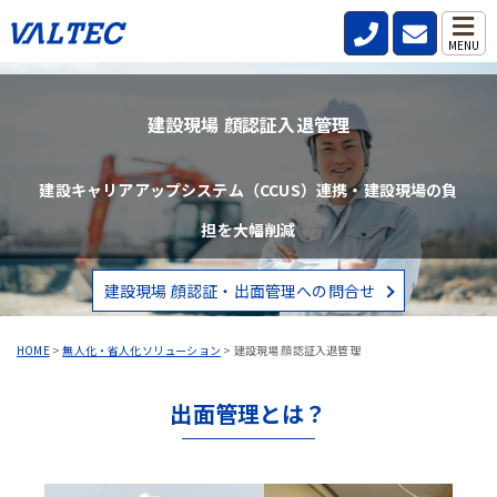
MENU
建設現場 顔認証入退管理
建設キャリアアップシステム（CCUS）連携・建設現場の負
担を大幅削減
建設現場 顔認証・出面管理への問合せ
HOME
>
無人化・省人化ソリューション
>
建設現場 顔認証入退管理
出面管理とは？