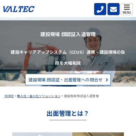
MENU
建設現場 顔認証入退管理
建設キャリアアップシステム（CCUS）連携・建設現場の負
担を大幅削減
建設現場 顔認証・出面管理への問合せ
HOME
>
無人化・省人化ソリューション
>
建設現場 顔認証入退管理
出面管理とは？