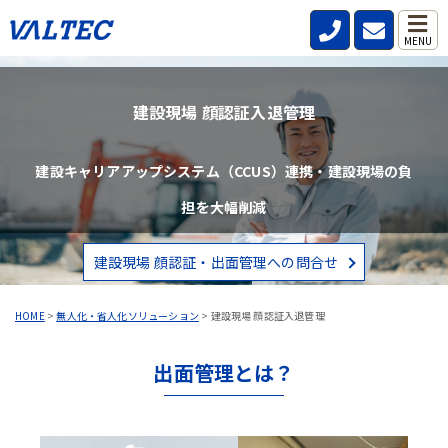
MENU
建設現場 顔認証入退管理
建設キャリアアップシステム（CCUS）連携・建設現場の負
担を大幅削減
建設現場 顔認証・出面管理への問合せ
HOME
>
無人化・省人化ソリューション
>
建設現場 顔認証入退管理
出面管理とは？