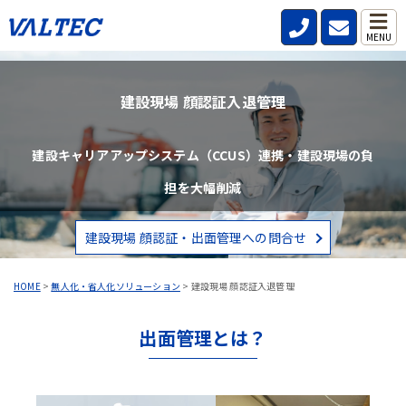
MENU
建設現場 顔認証入退管理
建設キャリアアップシステム（CCUS）連携・建設現場の負
担を大幅削減
建設現場 顔認証・出面管理への問合せ
HOME
>
無人化・省人化ソリューション
>
建設現場 顔認証入退管理
出面管理とは？