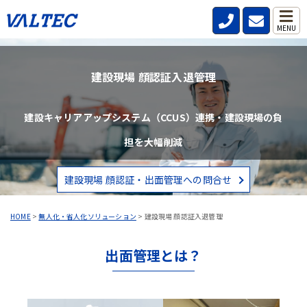
MENU
建設現場 顔認証入退管理
建設キャリアアップシステム（CCUS）連携・建設現場の負
担を大幅削減
建設現場 顔認証・出面管理への問合せ
HOME
>
無人化・省人化ソリューション
>
建設現場 顔認証入退管理
出面管理とは？