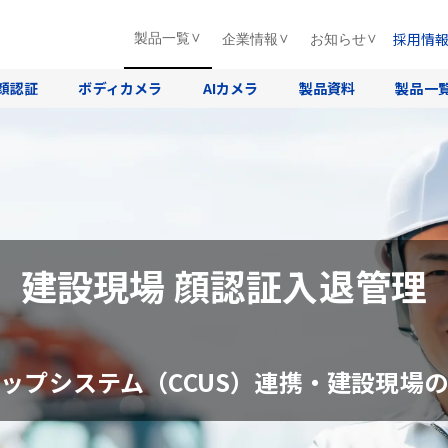
採用情
製品一覧
企業情報
お知らせ
顔認証
ボディカメラ
AIカメラ
製品資料
製品一
建設現場 顔認証入退管理
ップシステム（CCUS）連携・建設現場