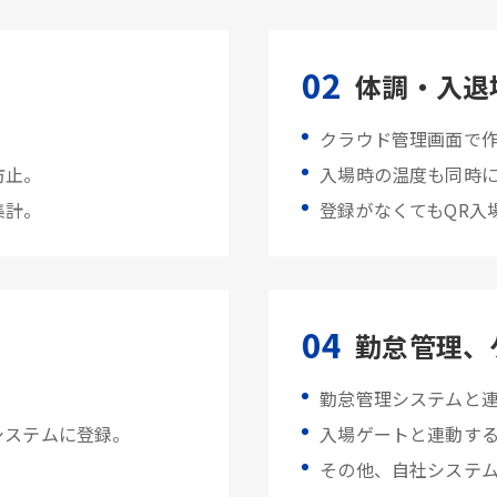
02
体調・入退
クラウド管理画面で
防止。
入場時の温度も同時
集計。
登録がなくてもQR入
04
勤怠管理、
勤怠管理システムと
システムに登録。
入場ゲートと連動す
その他、自社システ