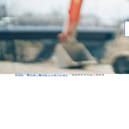
HOME
>
無人化・省人化ソリューション
>
建設現場 顔認証入退管理